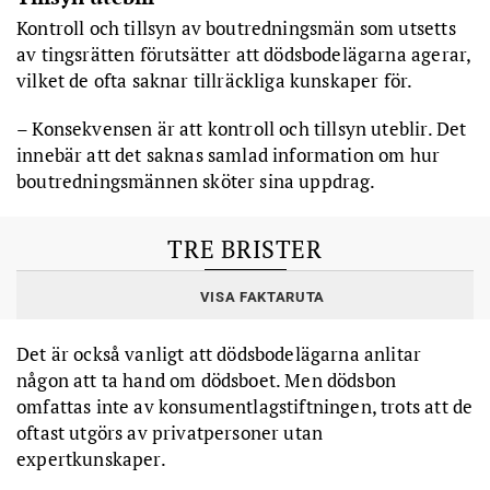
Kontroll och tillsyn av boutredningsmän som utsetts
av tingsrätten förutsätter att dödsbodelägarna agerar,
vilket de ofta saknar tillräckliga kunskaper för.
– Konsekvensen är att kontroll och tillsyn uteblir. Det
innebär att det saknas samlad information om hur
boutredningsmännen sköter sina uppdrag.
TRE BRISTER
VISA FAKTARUTA
Granskningen visar också att:
• Skatteverkets
handläggningstider
för bouppteckningar har
Det är också vanligt att dödsbodelägarna anlitar
varit
onödigt långa,
vilket myndigheten borde ha åtgärdat
någon att ta hand om dödsboet. Men dödsbon
tidigare
omfattas inte av konsumentlagstiftningen, trots att de
• Tingsrätterna
saknar tillräcklig kunskap
om hur dödsboet ser
ut och boutredningsmännens specifika kompetenser när
oftast utgörs av privatpersoner utan
boutredningsmän förordnas
expertkunskaper.
• Kammarkollegiets
kontroll
av gode mäns tidsredovisning är allt
för
begränsad
.