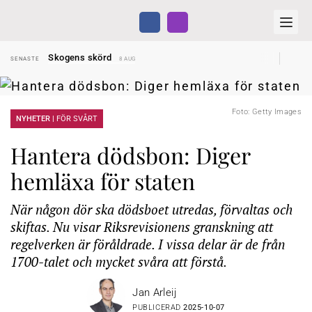
Hyror rusar ifrån äldres bostadstillägg
SENASTE
28 JUL
Skogens skörd
SENASTE
8 AUG
Misstänkt släppt – utredning fortsätter
SENASTE
7 AUG
Reform för äldre kan bli slag i luften
SENASTE
31 JUL
Kravet: Nu måste 65-årsgränsen bort
SENASTE
30 JUL
Dom öppnar för rätt till garantipension
SENASTE
30 JUL
Foto: Getty Images
Snart kan telefonförsäljning förbjudas i Sverige
NYHETER |
FÖR SVÅRT
SENASTE
29 JUL
Hyror rusar ifrån äldres bostadstillägg
SENASTE
28 JUL
Skogens skörd
SENASTE
8 AUG
Hantera dödsbon: Diger
hemläxa för staten
När någon dör ska dödsboet utredas, förvaltas och
skiftas. Nu visar Riksrevisionens granskning att
regelverken är föråldrade. I vissa delar är de från
1700-talet och mycket svåra att förstå.
Jan Arleij
PUBLICERAD
2025-10-07