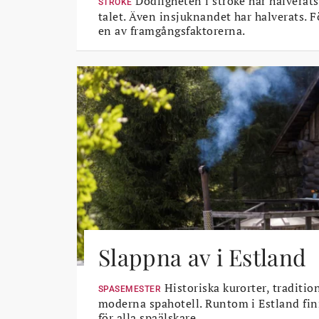
Dödligheten i stroke har halverats
STROKE
talet. Även insjuknandet har halverats. 
en av framgångsfaktorerna.
Slappna av i Estland
Historiska kurorter, traditio
SPASEMESTER
moderna spahotell. Runtom i Estland fin
för alla spaälskare.