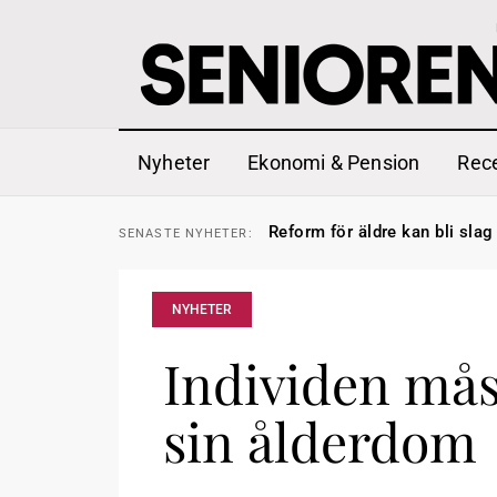
Nyheter
Ekonomi & Pension
Rec
Sven Hagströmer sommarpra
SENASTE
NYHETER:
Reform för äldre kan bli slag 
SENASTE
NYHETER:
Kravet: Nu måste 65-årsgrän
SENASTE
NYHETER:
Dom öppnar för rätt till gara
SENASTE
NYHETER:
Snart kan telefonförsäljning 
SENASTE
NYHETER:
Hyror rusar ifrån äldres bost
SENASTE
NYHETER:
NYHETER
Liten höjning av garantipens
SENASTE
NYHETER:
Sven Hagströmer sommarpra
SENASTE
NYHETER:
Reform för äldre kan bli slag 
Individen mås
SENASTE
NYHETER:
sin ålderdom