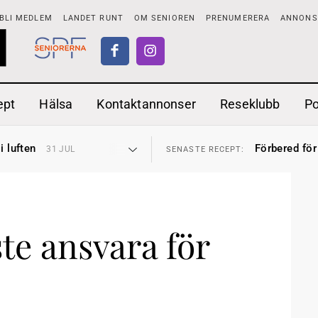
BLI MEDLEM
LANDET RUNT
OM SENIOREN
PRENUMERERA
ANNONSE
ept
Hälsa
Kontaktannonser
Reseklubb
P
tar
Ranchdipp me
26 JUL
SENASTE RECEPT:
i luften
Förbered för
31 JUL
SENASTE RECEPT:
sen bort
Gott med röt
30 JUL
SENASTE RECEPT:
ntipension
Sommarmat p
30 JUL
SENASTE RECEPT:
förbjudas i Sverige
Timjankokta
29 JUL
SENASTE RECEPT:
adstillägg
Mycket smak
28 JUL
SENASTE RECEPT:
ionen
Mums med m
27 JUL
SENASTE RECEPT:
tar
Ranchdipp me
26 JUL
SENASTE RECEPT:
i luften
Förbered för
te ansvara för
31 JUL
SENASTE RECEPT: