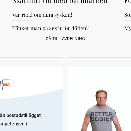
Skärmfri tid med barnbarnen
Fö
Var rädd om dina syskon!
So
Tänker man på sex inför döden?
My
GÅ TILL AVDELNING
rån bostadstillägget
kompetensen i