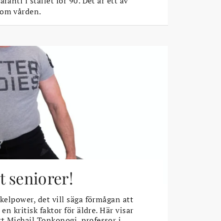
ranti i stället för 90. Det är ett av
 om vården.
 seniorer!
elpower, det vill säga förmågan att
 en kritisk faktor för äldre. Här visar
t Michail Tonkonogi, professor i