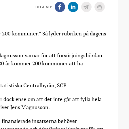
DELA NU:
ör 200 kommuner.” Så lyder rubriken på dagens
agnusson varnar för att försörjningsbördan
 20 år kommer 200 kommuner att ha
tatistiska Centralbyrån, SCB.
 dock ense om att det inte går att fylla hela
river Jens Magnusson.
t finansierade insatserna behöver