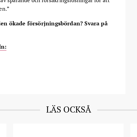
av sparande och försäkringslösningar för att
en.”
 den ökade försörjningsbördan? Svara på
ln:
LÄS OCKSÅ