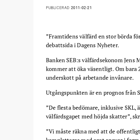
PUBLICERAD
2011-02-21
”Framtidens välfärd en stor börda f
debattsida i Dagens Nyheter.
Banken SEB:s välfärdsekonom Jens M
kommer att öka väsentligt. Om bara
underskott på arbetande invånare.
Utgångspunkten är en prognos från S
”De flesta bedömare, inklusive SKL, är
välfärdsgapet med höjda skatter”, sk
”Vi måste räkna med att de offentlig