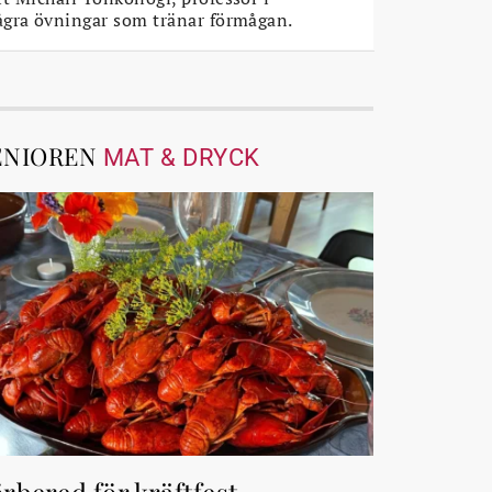
ågra övningar som tränar förmågan.
ENIOREN
MAT & DRYCK