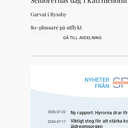
Seniorernas dag i Katrineholm
Garvat i Ryssby
80-plussare på utflykt
GÅ TILL AVDELNING
NYHETER
FRÅN
2026-07-22
Ny rapport: Hyrorna drar if
Viktigt steg för att stärka 
2026-07-17
äldreomsorgen