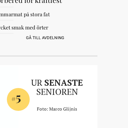
rbered för kräftfest
mmarmat på stora fat
cket smak med örter
GÅ TILL AVDELNING
UR
SENASTE
SENIOREN
5
#
Foto: Marco Glijnis