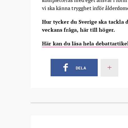
kompletteras med eget ansvar i form 
vi ska känna trygghet inför ålderdom
Hur tycker du Sverige ska tackla
veckans fråga, här till höger.
Här kan du läsa hela debattartike
DELA