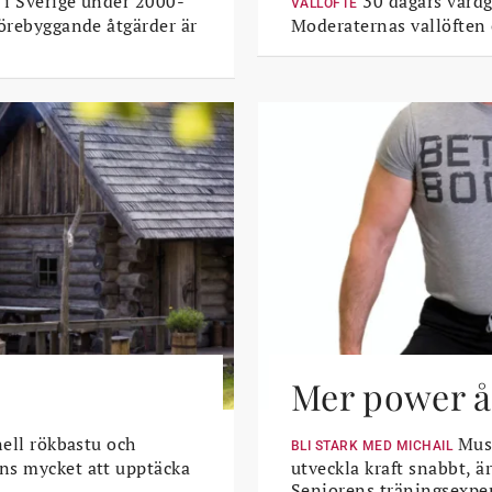
 i Sverige under 2000-
30 dagars vårdga
VALLÖFTE
Förebyggande åtgärder är
Moderaternas vallöften
Mer power åt
nell rökbastu och
Musk
BLI STARK MED MICHAIL
ns mycket att upptäcka
utveckla kraft snabbt, är
Seniorens träningsexper