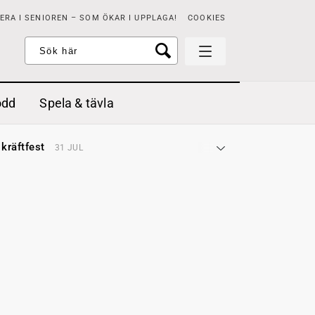
RA I SENIOREN – SOM ÖKAR I UPPLAGA!
COOKIES
odd
Spela & tävla
d gräddfil, dill och persilja
2 MAJ
 kräftfest
31 JUL
t & sött
14 JUL
å stora fat
3 JUL
 jordgubbar med vaniljglass
18 JUN
 med örter
13 JUN
unsbitar
3 MAJ
d gräddfil, dill och persilja
2 MAJ
 kräftfest
31 JUL