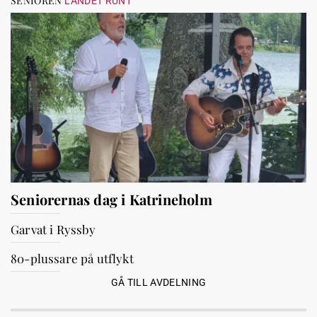
SENIOREN
LANDET RUNT
Seniorernas dag i Katrineholm
Garvat i Ryssby
80-plussare på utflykt
GÅ TILL AVDELNING