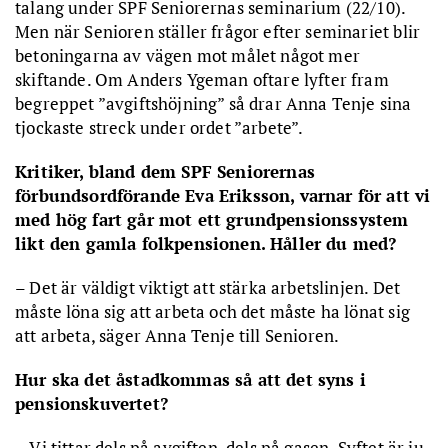
talang under SPF Seniorernas seminarium (22/10).
Men när Senioren ställer frågor efter seminariet blir
betoningarna av vägen mot målet något mer
skiftande. Om Anders Ygeman oftare lyfter fram
begreppet ”avgiftshöjning” så drar Anna Tenje sina
tjockaste streck under ordet ”arbete”.
Kritiker, bland dem SPF Seniorernas
förbundsordförande Eva Eriksson, varnar för att vi
med hög fart går mot ett grundpensionssystem
likt den gamla folkpensionen. Håller du med?
– Det är väldigt viktigt att stärka arbetslinjen. Det
måste löna sig att arbeta och det måste ha lönat sig
att arbeta, säger Anna Tenje till Senioren.
Hur ska det åstadkommas så att det syns i
pensionskuvertet?
– Vi tittar dels på avgiften, dels på gasen. Syftet är ju