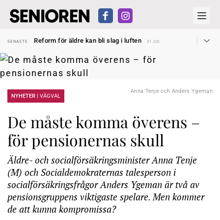
Sven Hagströmer sommarpratar
SENASTE
26 JUL
Reform för äldre kan bli slag i luften
SENASTE
31 JUL
Kravet: Nu måste 65-årsgränsen bort
SENASTE
30 JUL
Dom öppnar för rätt till garantipension
SENASTE
30 JUL
Snart kan telefonförsäljning förbjudas i Sverige
SENASTE
29 JUL
Hyror rusar ifrån äldres bostadstillägg
SENASTE
28 JUL
Liten höjning av garantipensionen
SENASTE
27 JUL
Sven Hagströmer sommarpratar
Anna Tenje och Anders Ygeman
SENASTE
26 JUL
NYHETER |
VÄGVAL
Reform för äldre kan bli slag i luften
SENASTE
31 JUL
De måste komma överens –
för pensionernas skull
Äldre- och socialförsäkringsminister Anna Tenje
(M) och Socialdemokraternas talesperson i
socialförsäkringsfrågor Anders Ygeman är två av
pensionsgruppens viktigaste spelare. Men kommer
de att kunna kompromissa?