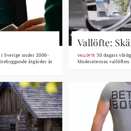
Vallöfte: Sk
 i Sverige under 2000-
30 dagars vårdga
VALLÖFTE
Förebyggande åtgärder är
Moderaternas vallöften