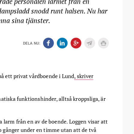
rade personalen larmet från en
 lampsladd snodd runt halsen. Nu har
mna sina tjänster.
DELA NU:
 på ett privat vårdboende i Lund
, skriver
atiska funktionshinder, alltså kroppsliga, är
 larm från en av de boende. Loggen visar att
 gånger under en timme utan att de två