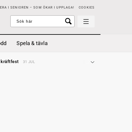
RA I SENIOREN – SOM ÖKAR I UPPLAGA!
COOKIES
odd
Spela & tävla
d gräddfil, dill och persilja
2 MAJ
 kräftfest
31 JUL
t & sött
14 JUL
å stora fat
3 JUL
 jordgubbar med vaniljglass
18 JUN
 med örter
13 JUN
unsbitar
3 MAJ
d gräddfil, dill och persilja
2 MAJ
 kräftfest
31 JUL