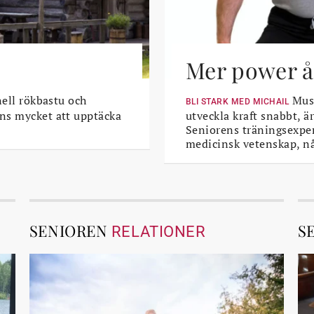
Mer power åt
nell rökbastu och
Musk
BLI STARK MED MICHAIL
ns mycket att upptäcka
utveckla kraft snabbt, är
Seniorens träningsexper
medicinsk vetenskap, n
SENIOREN
S
RELATIONER