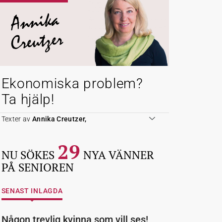
Annika
Creutzer
Ekonomiska problem?
Ta hjälp!
Texter av
Annika Creutzer,
29
NU SÖKES
NYA VÄNNER
PÅ SENIOREN
SENAST INLAGDA
Någon trevlig kvinna som vill ses!