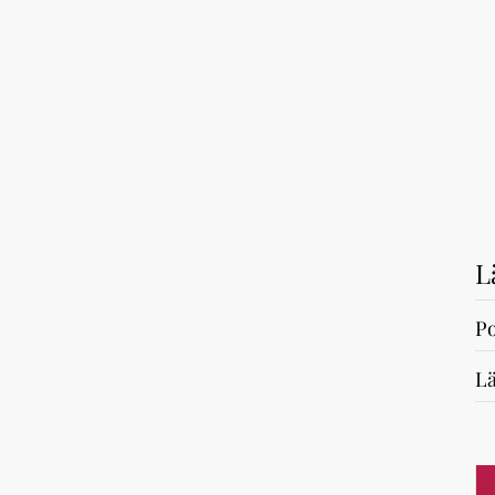
L
Po
Lä