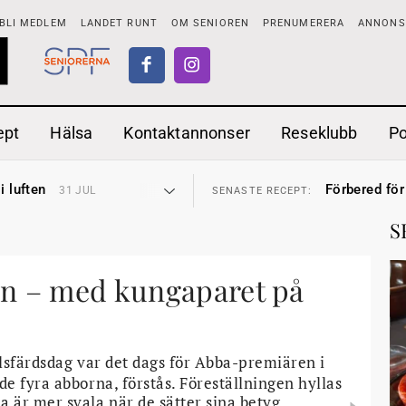
BLI MEDLEM
LANDET RUNT
OM SENIOREN
PRENUMERERA
ANNONSE
ept
Hälsa
Kontaktannonser
Reseklubb
P
tar
Ranchdipp me
26 JUL
SENASTE RECEPT:
i luften
Förbered för
31 JUL
SENASTE RECEPT:
sen bort
Gott med röt
30 JUL
SENASTE RECEPT:
ntipension
Sommarmat p
30 JUL
SENASTE RECEPT:
S
förbjudas i Sverige
Timjankokta
29 JUL
SENASTE RECEPT:
adstillägg
Mycket smak
28 JUL
SENASTE RECEPT:
ionen
Mums med m
27 JUL
SENASTE RECEPT:
tar
Ranchdipp me
n – med kungaparet på
26 JUL
SENASTE RECEPT:
i luften
Förbered för
31 JUL
SENASTE RECEPT:
lsfärdsdag var det dags för Abba-premiären i
e fyra abborna, förstås. Föreställningen hyllas
 är mer svala när de sätter sina betyg.