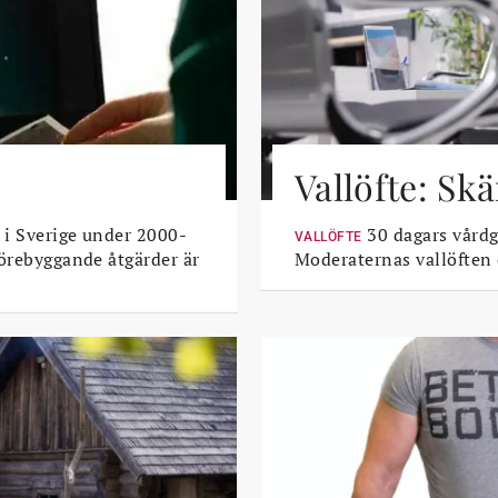
Vallöfte: Sk
 i Sverige under 2000-
30 dagars vårdga
VALLÖFTE
Förebyggande åtgärder är
Moderaternas vallöften