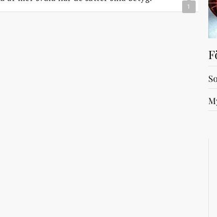
1
F
So
My