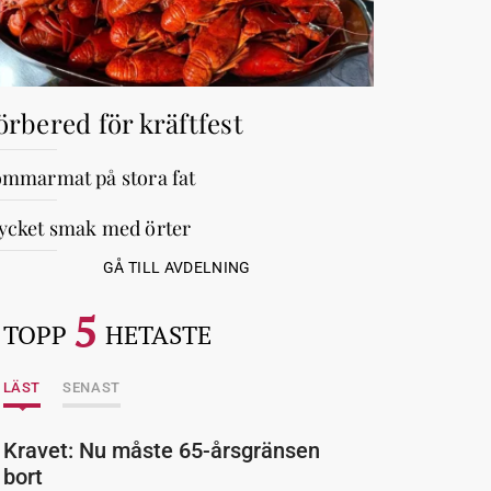
örbered för kräftfest
mmarmat på stora fat
cket smak med örter
GÅ TILL AVDELNING
5
TOPP
HETASTE
LÄST
SENAST
Kravet: Nu måste 65-årsgränsen
bort