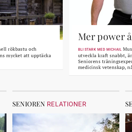
Mer power åt
nell rökbastu och
Musk
BLI STARK MED MICHAIL
ns mycket att upptäcka
utveckla kraft snabbt, är
Seniorens träningsexper
medicinsk vetenskap, n
SENIOREN
S
RELATIONER