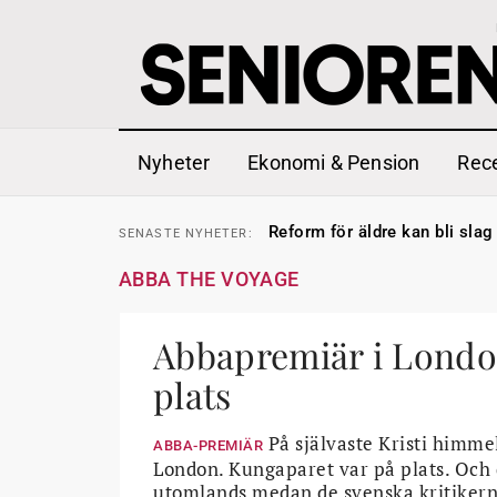
Nyheter
Ekonomi & Pension
Rec
Sven Hagströmer sommarpra
SENASTE
NYHETER:
Reform för äldre kan bli slag 
SENASTE
NYHETER:
Kravet: Nu måste 65-årsgrän
SENASTE
NYHETER:
Dom öppnar för rätt till gara
SENASTE
NYHETER:
ABBA THE VOYAGE
Snart kan telefonförsäljning 
SENASTE
NYHETER:
Hyror rusar ifrån äldres bost
SENASTE
NYHETER:
Liten höjning av garantipens
SENASTE
NYHETER:
Sven Hagströmer sommarpra
Abbapremiär i Londo
SENASTE
NYHETER:
Reform för äldre kan bli slag 
SENASTE
NYHETER:
plats
På självaste Kristi himme
ABBA-PREMIÄR
London. Kungaparet var på plats. Och d
utomlands medan de svenska kritikerna