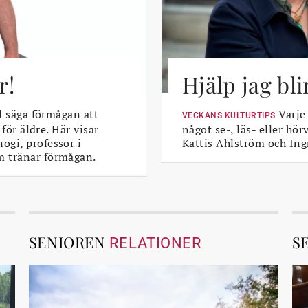
r!
Hjälp jag bli
l säga förmågan att
Varje
VECKANS KULTURTIPS
 för äldre. Här visar
något se-, läs- eller hö
ogi, professor i
Kattis Ahlström och Ing
m tränar förmågan.
SENIOREN
S
RELATIONER