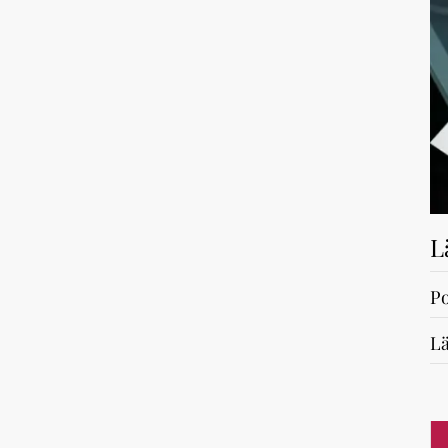
L
Po
Lä