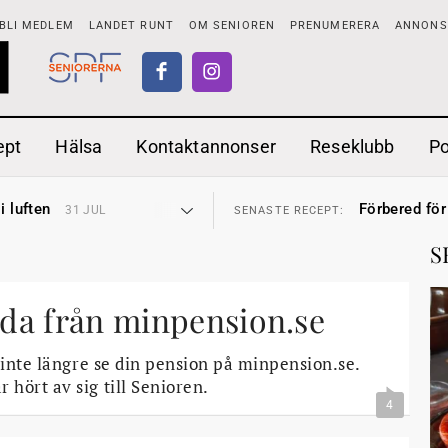
BLI MEDLEM
LANDET RUNT
OM SENIOREN
PRENUMERERA
ANNONSE
ept
Hälsa
Kontaktannonser
Reseklubb
P
tar
Ranchdipp me
26 JUL
SENASTE RECEPT:
i luften
Förbered för
31 JUL
SENASTE RECEPT:
sen bort
Gott med röt
30 JUL
SENASTE RECEPT:
ntipension
Sommarmat p
30 JUL
SENASTE RECEPT:
S
förbjudas i Sverige
Timjankokta
29 JUL
SENASTE RECEPT:
adstillägg
Mycket smak
28 JUL
SENASTE RECEPT:
ionen
Mums med m
27 JUL
SENASTE RECEPT:
tar
Ranchdipp me
da från minpension.se
26 JUL
SENASTE RECEPT:
i luften
Förbered för
31 JUL
SENASTE RECEPT:
 inte längre se din pension på minpension.se.
hört av sig till Senioren.
4