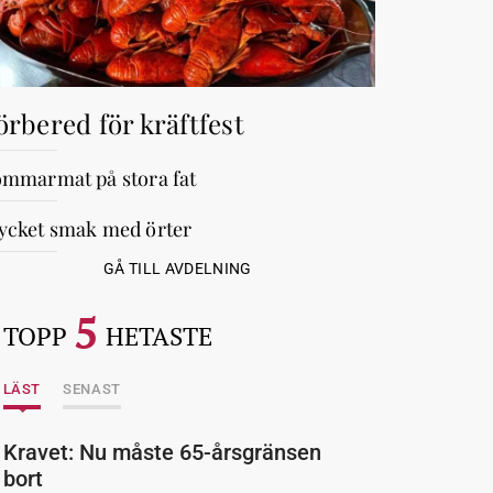
örbered för kräftfest
mmarmat på stora fat
cket smak med örter
GÅ TILL AVDELNING
5
TOPP
HETASTE
LÄST
SENAST
Kravet: Nu måste 65-årsgränsen
bort