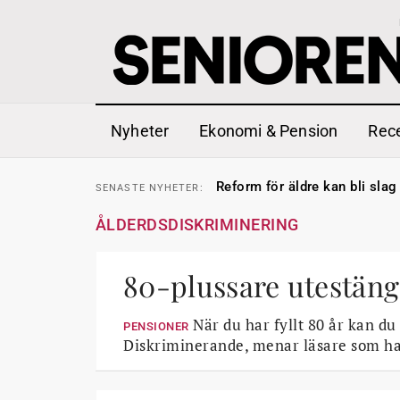
Nyheter
Ekonomi & Pension
Rec
Sven Hagströmer sommarpra
SENASTE
NYHETER:
Reform för äldre kan bli slag 
SENASTE
NYHETER:
Kravet: Nu måste 65-årsgrän
SENASTE
NYHETER:
Dom öppnar för rätt till gara
SENASTE
NYHETER:
ÅLDERDSDISKRIMINERING
Snart kan telefonförsäljning 
SENASTE
NYHETER:
Hyror rusar ifrån äldres bost
SENASTE
NYHETER:
Liten höjning av garantipens
SENASTE
NYHETER:
Sven Hagströmer sommarpra
80-plussare utestäng
SENASTE
NYHETER:
Reform för äldre kan bli slag 
SENASTE
NYHETER:
När du har fyllt 80 år kan du
PENSIONER
Diskriminerande, menar läsare som har 