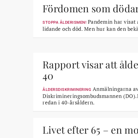
Fördomen som döda
Pandemin har visat a
STOPPA ÅLDERISMEN!
lidande och död. Men hur kan den bek
Rapport visar att åld
40
Anmälningarna av å
ÅLDERSDISKRIMINERING
Diskrimineringsombudsmannen (DO).Nu
redan i 40-årsåldern.
Livet efter 65 – en m