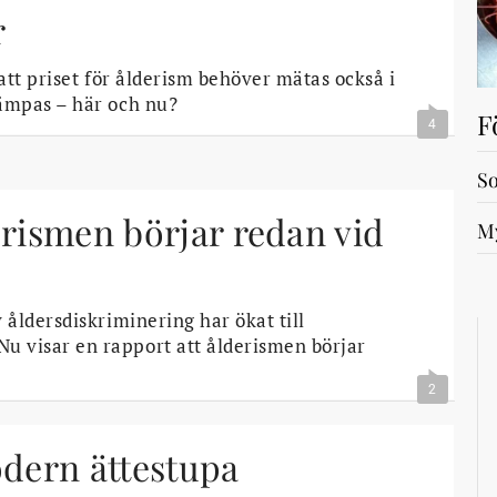
r
tt priset för ålderism behöver mätas också i
ämpas – här och nu?
F
4
So
erismen börjar redan vid
My
ldersdiskriminering har ökat till
 visar en rapport att ålderismen börjar
2
odern ättestupa