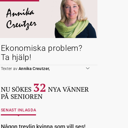
Annika
Creutzer
Ekonomiska problem?
Ta hjälp!
Texter av
Annika Creutzer,
32
NU SÖKES
NYA VÄNNER
PÅ SENIOREN
SENAST INLAGDA
Någon trevlig kvinna som vill ses!