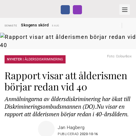
Hyror rusar ifrån äldres bostadstillägg
SENASTE
28 JUL
Skogens skörd
SENASTE
8 AUG
Misstänkt släppt – utredning fortsätter
SENASTE
7 AUG
Reform för äldre kan bli slag i luften
SENASTE
31 JUL
Kravet: Nu måste 65-årsgränsen bort
SENASTE
30 JUL
Dom öppnar för rätt till garantipension
SENASTE
30 JUL
Snart kan telefonförsäljning förbjudas i Sverige
SENASTE
29 JUL
Hyror rusar ifrån äldres bostadstillägg
Foto: Colourbox
SENASTE
28 JUL
NYHETER |
ÅLDERSDISKRIMINERING
Skogens skörd
SENASTE
8 AUG
Rapport visar att ålderismen
börjar redan vid 40
Anmälningarna av åldersdiskriminering har ökat till
Diskrimineringsombudsmannen (DO).Nu visar en
rapport att ålderismen börjar redan i 40-årsåldern.
Jan Hagberg
PUBLICERAD
2020-10-16