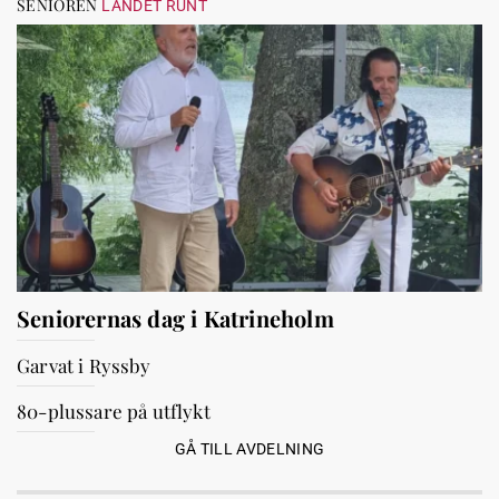
SENIOREN
LANDET RUNT
Seniorernas dag i Katrineholm
Garvat i Ryssby
80-plussare på utflykt
GÅ TILL AVDELNING