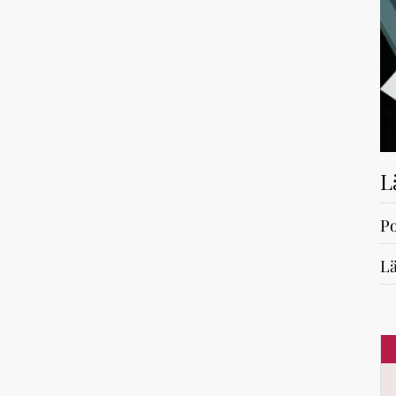
L
Po
Lä