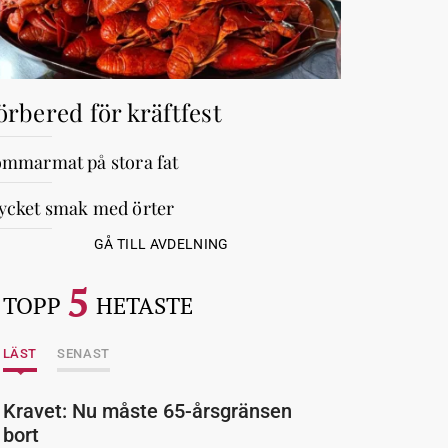
örbered för kräftfest
mmarmat på stora fat
cket smak med örter
GÅ TILL AVDELNING
5
TOPP
HETASTE
LÄST
SENAST
Kravet: Nu måste 65-årsgränsen
bort