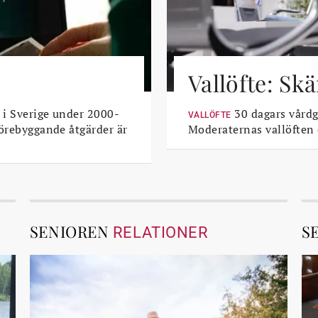
Vallöfte: Sk
 i Sverige under 2000-
30 dagars vårdga
VALLÖFTE
Förebyggande åtgärder är
Moderaternas vallöften
SENIOREN
S
RELATIONER