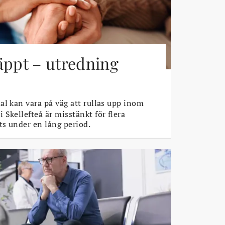
äppt – utredning
l kan vara på väg att rullas upp inom
Skellefteå är misstänkt för flera
s under en lång period.