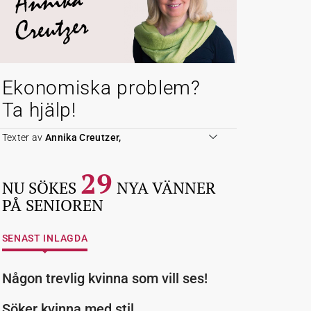
Annika
Creutzer
Ekonomiska problem?
Ta hjälp!
Texter av
Annika Creutzer,
29
NU SÖKES
NYA VÄNNER
PÅ SENIOREN
SENAST INLAGDA
Någon trevlig kvinna som vill ses!
Söker kvinna med stil