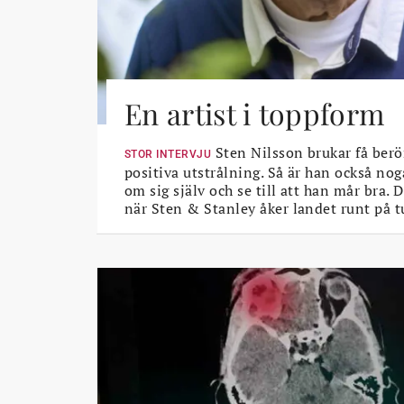
En artist i toppform
Sten Nilsson brukar få berö
STOR INTERVJU
positiva utstrålning. Så är han också nog
om sig själv och se till att han mår bra.
när Sten & Stanley åker landet runt på t