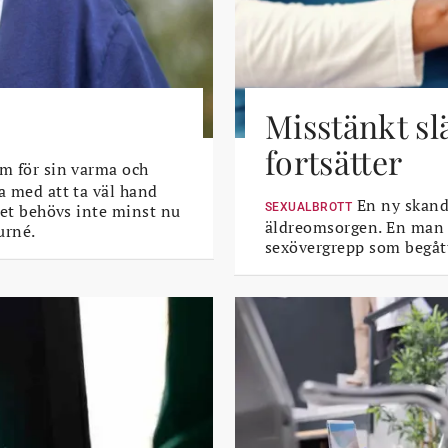
Misstänkt sl
fortsätter
m för sin varma och
a med att ta väl hand
En ny skanda
 Det behövs inte minst nu
SEXUALBROTT
äldreomsorgen. En man i 
urné.
sexövergrepp som begått