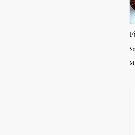
F
So
My