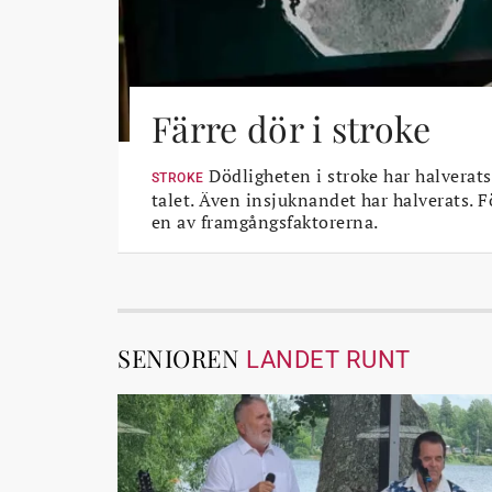
Färre dör i stroke
Dödligheten i stroke har halverats
STROKE
talet. Även insjuknandet har halverats. 
en av framgångsfaktorerna.
SENIOREN
LANDET RUNT