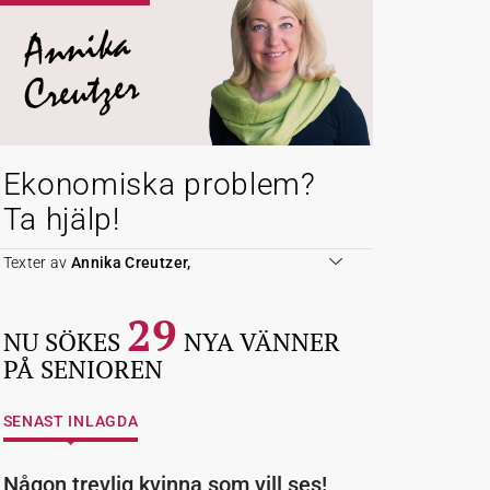
Annika
Creutzer
Ekonomiska problem?
Ta hjälp!
Texter av
Annika Creutzer,
29
NU SÖKES
NYA VÄNNER
PÅ SENIOREN
SENAST INLAGDA
Någon trevlig kvinna som vill ses!