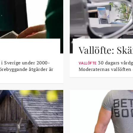
Vallöfte: Sk
 i Sverige under 2000-
30 dagars vårdga
VALLÖFTE
Förebyggande åtgärder är
Moderaternas vallöften