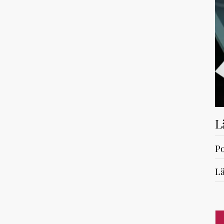
L
Po
Lä