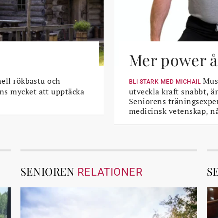
Mer power åt
nell rökbastu och
Musk
BLI STARK MED MICHAIL
ns mycket att upptäcka
utveckla kraft snabbt, är
Seniorens träningsexper
medicinsk vetenskap, n
SENIOREN
S
RELATIONER