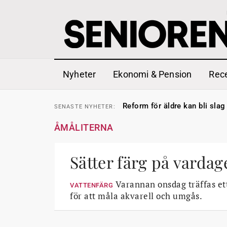
Nyheter
Ekonomi & Pension
Rec
Sven Hagströmer sommarpra
SENASTE
NYHETER:
Reform för äldre kan bli slag 
SENASTE
NYHETER:
Kravet: Nu måste 65-årsgrän
SENASTE
NYHETER:
Dom öppnar för rätt till gara
SENASTE
NYHETER:
ÅMÅLITERNA
Snart kan telefonförsäljning 
SENASTE
NYHETER:
Hyror rusar ifrån äldres bost
SENASTE
NYHETER:
Liten höjning av garantipens
SENASTE
NYHETER:
Sven Hagströmer sommarpra
Sätter färg på vardag
SENASTE
NYHETER:
Reform för äldre kan bli slag 
SENASTE
NYHETER:
Varannan onsdag träffas et
VATTENFÄRG
för att måla akvarell och umgås.