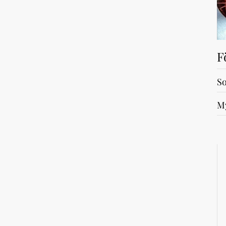
F
So
My