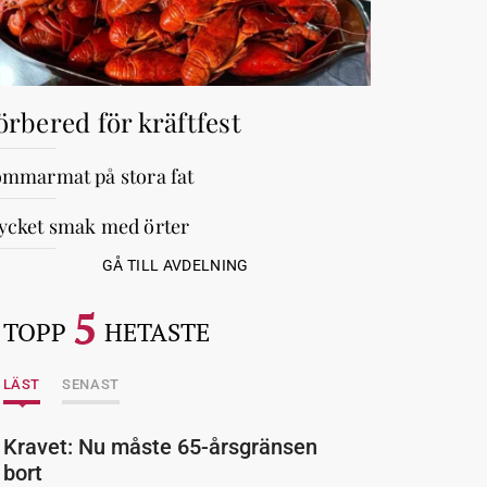
örbered för kräftfest
mmarmat på stora fat
cket smak med örter
GÅ TILL AVDELNING
5
TOPP
HETASTE
LÄST
SENAST
Kravet: Nu måste 65-årsgränsen
bort