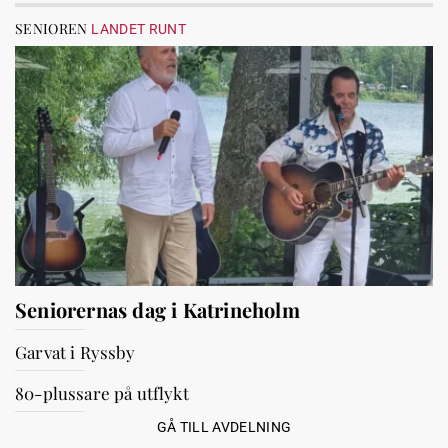
SENIOREN
LANDET RUNT
Seniorernas dag i Katrineholm
Garvat i Ryssby
80-plussare på utflykt
GÅ TILL AVDELNING