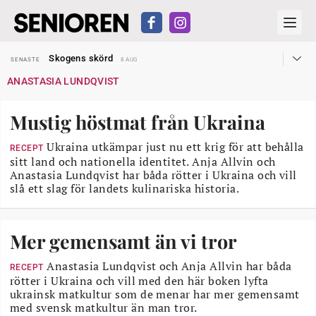
Hyror rusar ifrån äldres bostadstillägg
SENASTE
28 JUL
Skogens skörd
SENASTE
8 AUG
Misstänkt släppt – utredning fortsätter
SENASTE
7 AUG
ANASTASIA LUNDQVIST
Reform för äldre kan bli slag i luften
SENASTE
31 JUL
Kravet: Nu måste 65-årsgränsen bort
SENASTE
30 JUL
Dom öppnar för rätt till garantipension
SENASTE
30 JUL
Mustig höstmat från Ukraina
Snart kan telefonförsäljning förbjudas i Sverige
SENASTE
29 JUL
Hyror rusar ifrån äldres bostadstillägg
SENASTE
28 JUL
Skogens skörd
Ukraina utkämpar just nu ett krig för att behålla
SENASTE
8 AUG
RECEPT
sitt land och nationella identitet. Anja Allvin och
Anastasia Lundqvist har båda rötter i Ukraina och vill
slå ett slag för landets kulinariska historia.
Mer gemensamt än vi tror
Anastasia Lundqvist och Anja Allvin har båda
RECEPT
rötter i Ukraina och vill med den här boken lyfta
ukrainsk matkultur som de menar har mer gemensamt
med svensk matkultur än man tror.