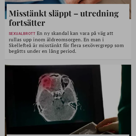
Misstänkt släppt – utredning
fortsätter
En ny skandal kan vara på väg att
SEXUALBROTT
rullas upp inom äldreomsorgen. En man i
Skellefteå är misstänkt för flera sexövergrepp som
begåtts under en lång period.