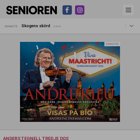
Hyror rusar ifrån äldres bostadstillägg
SENASTE
28 JUL
Skogens skörd
SENASTE
8 AUG
Misstänkt släppt – utredning fortsätter
SENASTE
7 AUG
Reform för äldre kan bli slag i luften
SENASTE
31 JUL
Kravet: Nu måste 65-årsgränsen bort
SENASTE
30 JUL
ANNONS
Dom öppnar för rätt till garantipension
SENASTE
30 JUL
Snart kan telefonförsäljning förbjudas i Sverige
SENASTE
29 JUL
Hyror rusar ifrån äldres bostadstillägg
SENASTE
28 JUL
Skogens skörd
SENASTE
8 AUG
ANDERS TEGNELL TREDJE DOS