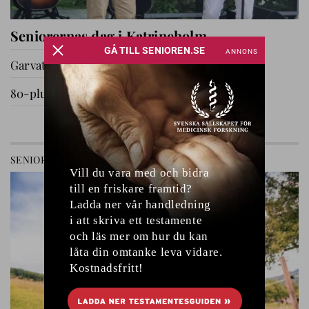
Seniorernas dag i Katrineholm
Garvat i Ryssby
80-plussare på utflykt
GÅ TILL AVDELNING
SENIOREN
RELATIONER