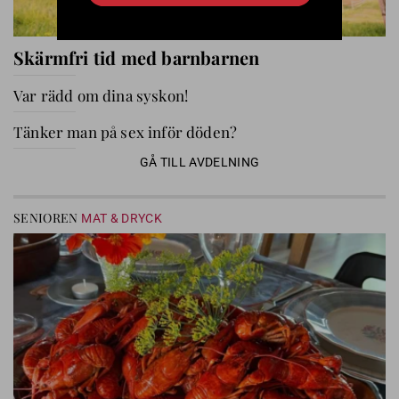
Skärmfri tid med barnbarnen
Var rädd om dina syskon!
Tänker man på sex inför döden?
GÅ TILL AVDELNING
SENIOREN
MAT & DRYCK