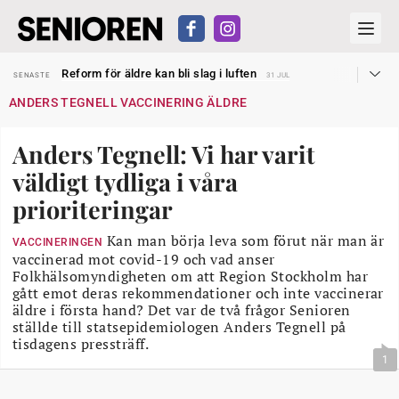
Sven Hagströmer sommarpratar
SENASTE
26 JUL
Reform för äldre kan bli slag i luften
SENASTE
31 JUL
Kravet: Nu måste 65-årsgränsen bort
SENASTE
30 JUL
ANDERS TEGNELL VACCINERING ÄLDRE
Dom öppnar för rätt till garantipension
SENASTE
30 JUL
Snart kan telefonförsäljning förbjudas i Sverige
SENASTE
29 JUL
Hyror rusar ifrån äldres bostadstillägg
SENASTE
28 JUL
Anders Tegnell: Vi har varit
Liten höjning av garantipensionen
SENASTE
27 JUL
Sven Hagströmer sommarpratar
SENASTE
26 JUL
väldigt tydliga i våra
Reform för äldre kan bli slag i luften
SENASTE
31 JUL
prioriteringar
Kan man börja leva som förut när man är
VACCINERINGEN
vaccinerad mot covid-19 och vad anser
Folkhälsomyndigheten om att Region Stockholm har
gått emot deras rekommendationer och inte vaccinerar
äldre i första hand? Det var de två frågor Senioren
ställde till statsepidemiologen Anders Tegnell på
tisdagens pressträff.
1