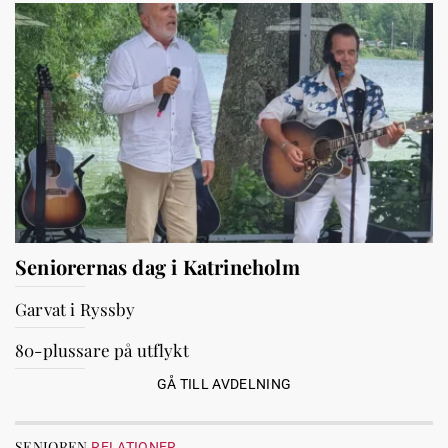
Seniorernas dag i Katrineholm
Garvat i Ryssby
80-plussare på utflykt
GÅ TILL AVDELNING
SENIOREN
RELATIONER