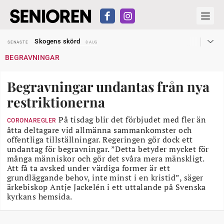
Hyror rusar ifrån äldres bostadstillägg
SENASTE
28 JUL
Skogens skörd
SENASTE
8 AUG
Misstänkt släppt – utredning fortsätter
SENASTE
7 AUG
BEGRAVNINGAR
Reform för äldre kan bli slag i luften
SENASTE
31 JUL
Kravet: Nu måste 65-årsgränsen bort
SENASTE
30 JUL
Dom öppnar för rätt till garantipension
SENASTE
30 JUL
Begravningar undantas från nya
Snart kan telefonförsäljning förbjudas i Sverige
SENASTE
29 JUL
Hyror rusar ifrån äldres bostadstillägg
SENASTE
28 JUL
restriktionerna
Skogens skörd
SENASTE
8 AUG
På tisdag blir det förbjudet med fler än
CORONAREGLER
åtta deltagare vid allmänna sammankomster och
offentliga tillställningar. Regeringen gör dock ett
undantag för begravningar. ”Detta betyder mycket för
många människor och gör det svåra mera mänskligt.
Att få ta avsked under värdiga former är ett
grundläggande behov, inte minst i en kristid”, säger
ärkebiskop Antje Jackelén i ett uttalande på Svenska
kyrkans hemsida.