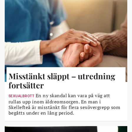
Misstänkt släppt – utredning
fortsätter
En ny skandal kan vara på väg att
SEXUALBROTT
rullas upp inom äldreomsorgen. En man i
Skellefteå är misstänkt för flera sexövergrepp som
begåtts under en lång period.