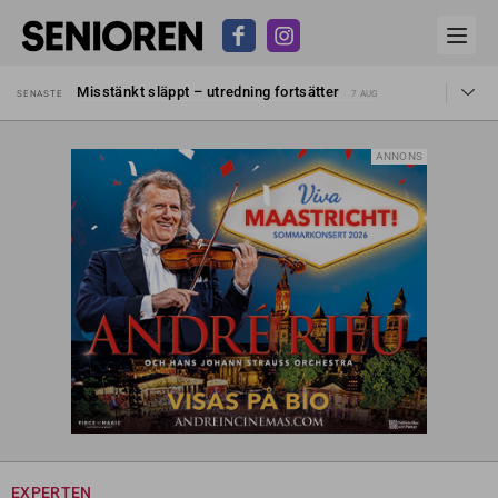
Liten höjning av garantipensionen
SENASTE
27 JUL
Misstänkt släppt – utredning fortsätter
SENASTE
7 AUG
Reform för äldre kan bli slag i luften
SENASTE
31 JUL
Kravet: Nu måste 65-årsgränsen bort
SENASTE
30 JUL
Dom öppnar för rätt till garantipension
SENASTE
30 JUL
ANNONS
Snart kan telefonförsäljning förbjudas i Sverige
SENASTE
29 JUL
Hyror rusar ifrån äldres bostadstillägg
SENASTE
28 JUL
Liten höjning av garantipensionen
SENASTE
27 JUL
Misstänkt släppt – utredning fortsätter
SENASTE
7 AUG
EXPERTEN