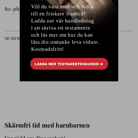
80-plussare på utflykt
GÅ TILL AVDELNING
SENIOREN
RELATIONER
Skärmfri tid med barnbarnen