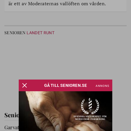
är ett av Moderaternas vallöften om vården.
SENIOREN
LANDET RUNT
Seniorernas dag i Katrineholm
Garvat i Ryssby