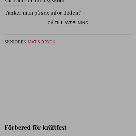
Var rädd om dina syskon!
Tänker man på sex inför döden?
GÅ TILL AVDELNING
SENIOREN
MAT & DRYCK
Förbered för kräftfest