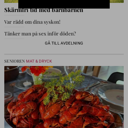
Skärmfri tid med barnbarnen
Var rädd om dina syskon!
Tänker man på sex inför döden?
GÅ TILL AVDELNING
SENIOREN
MAT & DRYCK