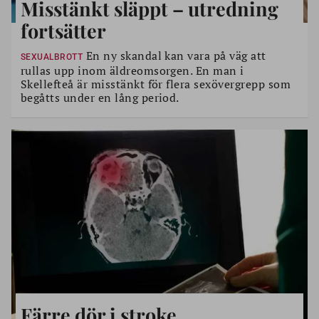
Misstänkt släppt – utredning
fortsätter
En ny skandal kan vara på väg att
SEXUALBROTT
rullas upp inom äldreomsorgen. En man i
Skellefteå är misstänkt för flera sexövergrepp som
begåtts under en lång period.
Färre dör i stroke