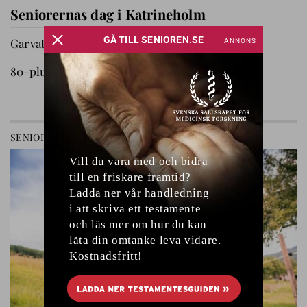
Seniorernas dag i Katrineholm
Garvat i Ryssby
80-plussare på utflykt
GÅ TILL AVDELNING
SENIOREN
RELATIONER