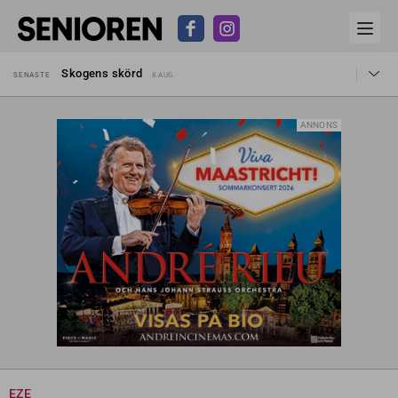
Hyror rusar ifrån äldres bostadstillägg
SENASTE
28 JUL
Skogens skörd
SENASTE
8 AUG
Misstänkt släppt – utredning fortsätter
SENASTE
7 AUG
Reform för äldre kan bli slag i luften
SENASTE
31 JUL
Kravet: Nu måste 65-årsgränsen bort
SENASTE
30 JUL
ANNONS
Dom öppnar för rätt till garantipension
SENASTE
30 JUL
Snart kan telefonförsäljning förbjudas i Sverige
SENASTE
29 JUL
Hyror rusar ifrån äldres bostadstillägg
SENASTE
28 JUL
Skogens skörd
SENASTE
8 AUG
EZE