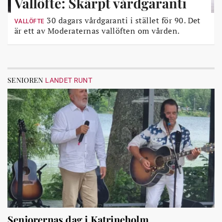
Vallöfte: Skärpt vårdgaranti
30 dagars vårdgaranti i stället för 90. Det
VALLÖFTE
är ett av Moderaternas vallöften om vården.
SENIOREN
LANDET RUNT
Seniorernas dag i Katrineholm