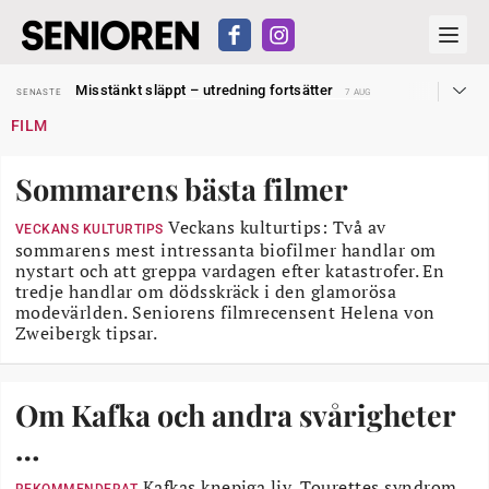
Liten höjning av garantipensionen
SENASTE
27 JUL
Misstänkt släppt – utredning fortsätter
SENASTE
7 AUG
Reform för äldre kan bli slag i luften
SENASTE
31 JUL
FILM
Kravet: Nu måste 65-årsgränsen bort
SENASTE
30 JUL
Dom öppnar för rätt till garantipension
SENASTE
30 JUL
Snart kan telefonförsäljning förbjudas i Sverige
SENASTE
29 JUL
Sommarens bästa filmer
Hyror rusar ifrån äldres bostadstillägg
SENASTE
28 JUL
Liten höjning av garantipensionen
SENASTE
27 JUL
Misstänkt släppt – utredning fortsätter
Veckans kulturtips: Två av
SENASTE
7 AUG
VECKANS KULTURTIPS
sommarens mest intressanta biofilmer handlar om
nystart och att greppa vardagen efter katastrofer. En
tredje handlar om dödsskräck i den glamorösa
modevärlden. Seniorens filmrecensent Helena von
Zweibergk tipsar.
Om Kafka och andra svårigheter
…
Kafkas knepiga liv, Tourettes syndrom