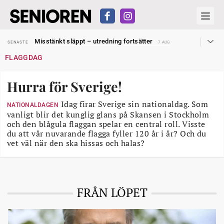
Liten höjning av garantipensionen
SENASTE
27 JUL
Misstänkt släppt – utredning fortsätter
SENASTE
7 AUG
Reform för äldre kan bli slag i luften
SENASTE
31 JUL
FLAGGDAG
Kravet: Nu måste 65-årsgränsen bort
SENASTE
30 JUL
Dom öppnar för rätt till garantipension
SENASTE
30 JUL
Snart kan telefonförsäljning förbjudas i Sverige
SENASTE
29 JUL
Hurra för Sverige!
Hyror rusar ifrån äldres bostadstillägg
SENASTE
28 JUL
Liten höjning av garantipensionen
SENASTE
27 JUL
Misstänkt släppt – utredning fortsätter
Idag firar Sverige sin nationaldag. Som
SENASTE
7 AUG
NATIONALDAGEN
vanligt blir det kunglig glans på Skansen i Stockholm
och den blågula flaggan spelar en central roll. Visste
du att vår nuvarande flagga fyller 120 år i år? Och du
vet väl när den ska hissas och halas?
FRÅN LÖPET