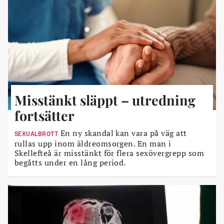
Misstänkt släppt – utredning
fortsätter
En ny skandal kan vara på väg att
SEXUALBROTT
rullas upp inom äldreomsorgen. En man i
Skellefteå är misstänkt för flera sexövergrepp som
begåtts under en lång period.