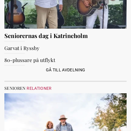
Seniorernas dag i Katrineholm
Garvat i Ryssby
80-plussare på utflykt
GÅ TILL AVDELNING
SENIOREN
RELATIONER