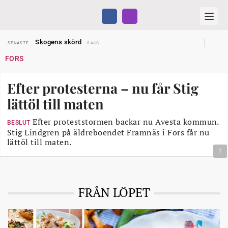
Hyror rusar ifrån äldres bostadstillägg
SENASTE
28 JUL
Skogens skörd
SENASTE
8 AUG
Misstänkt släppt – utredning fortsätter
SENASTE
7 AUG
FORS
Reform för äldre kan bli slag i luften
SENASTE
31 JUL
Kravet: Nu måste 65-årsgränsen bort
SENASTE
30 JUL
Dom öppnar för rätt till garantipension
SENASTE
30 JUL
Efter protesterna – nu får Stig
Snart kan telefonförsäljning förbjudas i Sverige
SENASTE
29 JUL
Hyror rusar ifrån äldres bostadstillägg
SENASTE
28 JUL
lättöl till maten
Skogens skörd
SENASTE
8 AUG
Efter proteststormen backar nu Avesta kommun.
BESLUT
Stig Lindgren på äldreboendet Framnäs i Fors får nu
lättöl till maten.
1
FRÅN LÖPET