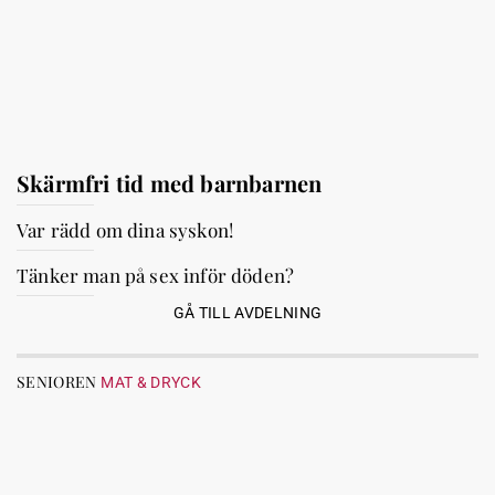
Skärmfri tid med barnbarnen
Var rädd om dina syskon!
Tänker man på sex inför döden?
GÅ TILL AVDELNING
SENIOREN
MAT & DRYCK