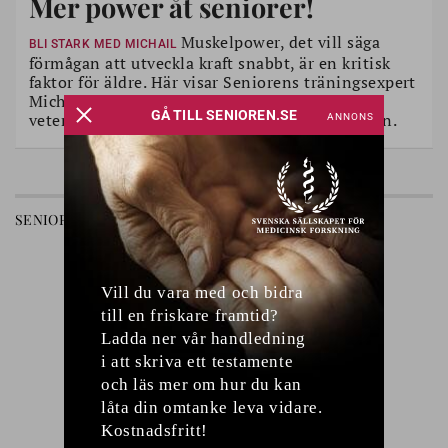
Mer power åt seniorer!
Muskelpower, det vill säga
BLI STARK MED MICHAIL
förmågan att utveckla kraft snabbt, är en kritisk
faktor för äldre. Här visar Seniorens träningsexpert
Michail Tonkonogi, professor i medicinsk
vetenskap, några övningar som tränar förmågan.
SENIOREN
LANDET RUNT