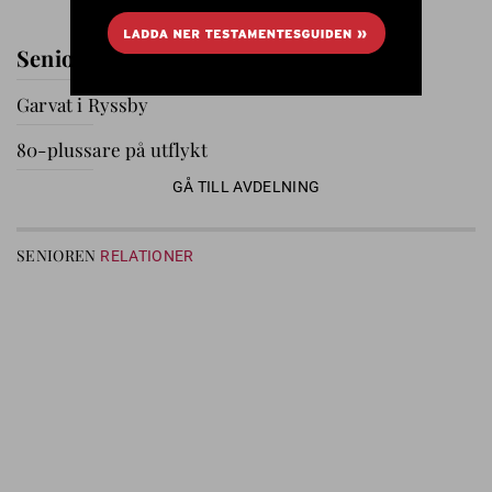
Seniorernas dag i Katrineholm
Garvat i Ryssby
80-plussare på utflykt
GÅ TILL AVDELNING
SENIOREN
RELATIONER