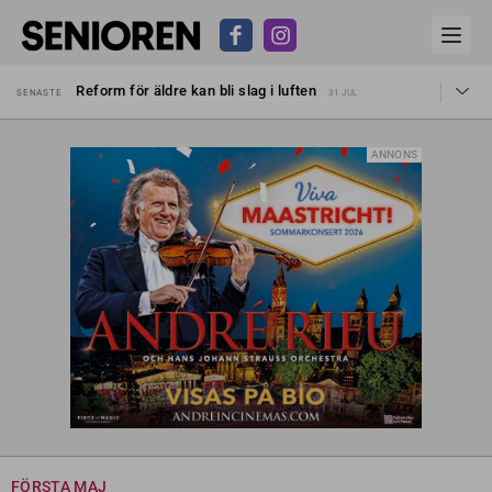
Sven Hagströmer sommarpratar
SENASTE
26 JUL
Reform för äldre kan bli slag i luften
SENASTE
31 JUL
Kravet: Nu måste 65-årsgränsen bort
SENASTE
30 JUL
Dom öppnar för rätt till garantipension
SENASTE
30 JUL
Snart kan telefonförsäljning förbjudas i Sverige
SENASTE
29 JUL
ANNONS
Hyror rusar ifrån äldres bostadstillägg
SENASTE
28 JUL
Liten höjning av garantipensionen
SENASTE
27 JUL
Sven Hagströmer sommarpratar
SENASTE
26 JUL
Reform för äldre kan bli slag i luften
SENASTE
31 JUL
FÖRSTA MAJ