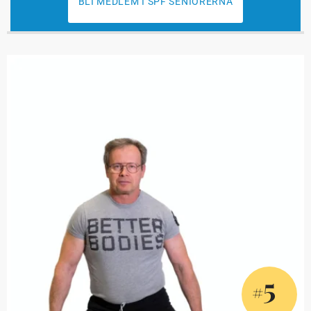
BLI MEDLEM I SPF SENIORERNA
5
#