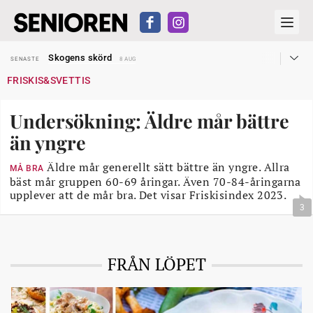
Hyror rusar ifrån äldres bostadstillägg
SENASTE
28 JUL
Skogens skörd
SENASTE
8 AUG
Misstänkt släppt – utredning fortsätter
SENASTE
7 AUG
FRISKIS&SVETTIS
Reform för äldre kan bli slag i luften
SENASTE
31 JUL
Kravet: Nu måste 65-årsgränsen bort
SENASTE
30 JUL
Dom öppnar för rätt till garantipension
SENASTE
30 JUL
Undersökning: Äldre mår bättre
Snart kan telefonförsäljning förbjudas i Sverige
SENASTE
29 JUL
Hyror rusar ifrån äldres bostadstillägg
SENASTE
28 JUL
än yngre
Skogens skörd
SENASTE
8 AUG
Äldre mår generellt sätt bättre än yngre. Allra
MÅ BRA
bäst mår gruppen 60-69 åringar. Även 70-84-åringarna
upplever att de mår bra. Det visar Friskisindex 2023.
3
FRÅN LÖPET