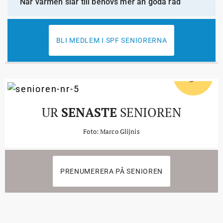
När värmen slår till behövs mer än goda råd
BLI MEDLEM I SPF SENIORERNA
5
#
UR
SENASTE
SENIOREN
Foto: Marco Glijnis
PRENUMERERA PÅ SENIOREN