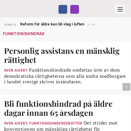
Sven Hagströmer sommarpratar
SENASTE
26 JUL
Reform för äldre kan bli slag i luften
SENASTE
31 JUL
Kravet: Nu måste 65-årsgränsen bort
SENASTE
30 JUL
FUNKTIONSHINDRAD
Dom öppnar för rätt till garantipension
SENASTE
30 JUL
Snart kan telefonförsäljning förbjudas i Sverige
SENASTE
29 JUL
Hyror rusar ifrån äldres bostadstillägg
SENASTE
28 JUL
Personlig assistans en mänsklig
Liten höjning av garantipensionen
SENASTE
27 JUL
Sven Hagströmer sommarpratar
SENASTE
26 JUL
rättighet
Reform för äldre kan bli slag i luften
SENASTE
31 JUL
Funktionshindrade omfattas inte av dom
SVEN AIVERT
demokratiska rättigheterna som alla andra medborgare
i landet sverige skriver insändaren.
2
Bli funktionshindrad på äldre
dagar innan 65 årsdagen
Det strider mot
SVEN AIVERT, FUNKTIONSHINDERDEBATTÖR
konventionen om mänskliga rättigheter för