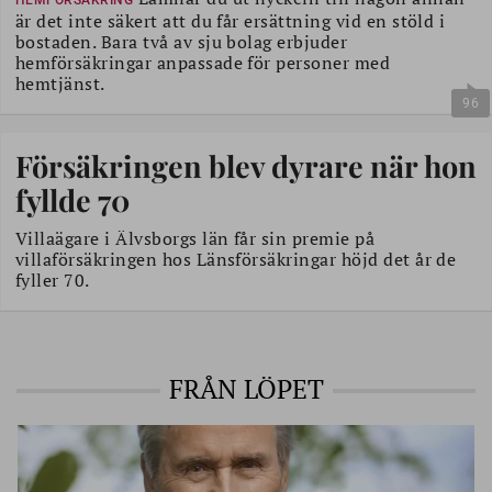
HEMFÖRSÄKRING
är det inte säkert att du får ersättning vid en stöld i
bostaden. Bara två av sju bolag erbjuder
hemförsäkringar anpassade för personer med
hemtjänst.
96
Försäkringen blev dyrare när hon
fyllde 70
Villaägare i Älvsborgs län får sin premie på
villaförsäkringen hos Länsförsäkringar höjd det år de
fyller 70.
FRÅN LÖPET