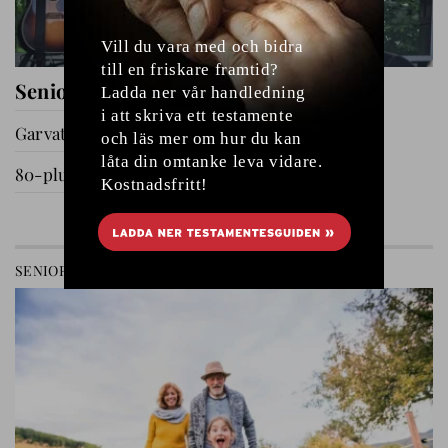
Seniorernas dag i Katrineholm
Garvat i Ryssby
80-plussare på utflykt
GÅ TILL AVDELNING
SENIOREN
RELATIONER