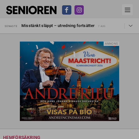
Liten höjning av garantipensionen
SENASTE
27 JUL
Misstänkt släppt – utredning fortsätter
SENASTE
7 AUG
Reform för äldre kan bli slag i luften
SENASTE
31 JUL
Kravet: Nu måste 65-årsgränsen bort
SENASTE
30 JUL
Dom öppnar för rätt till garantipension
SENASTE
30 JUL
ANNONS
Snart kan telefonförsäljning förbjudas i Sverige
SENASTE
29 JUL
Hyror rusar ifrån äldres bostadstillägg
SENASTE
28 JUL
Liten höjning av garantipensionen
SENASTE
27 JUL
Misstänkt släppt – utredning fortsätter
SENASTE
7 AUG
HEMFÖRSÄKRING