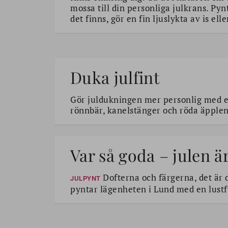
mossa till din personliga julkrans. Py
det finns, gör en fin ljuslykta av is el
Duka julfint
Gör juldukningen mer personlig med eg
rönnbär, kanelstänger och röda äpplen. 
Var så goda – julen ä
Dofterna och färgerna, det är 
JULPYNT
pyntar lägenheten i Lund med en lustf