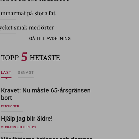
mmarmat på stora fat
cket smak med örter
GÅ TILL AVDELNING
5
TOPP
HETASTE
LÄST
SENAST
Kravet: Nu måste 65-årsgränsen
bort
PENSIONER
Hjälp jag blir äldre!
VECKANS KULTURTIPS