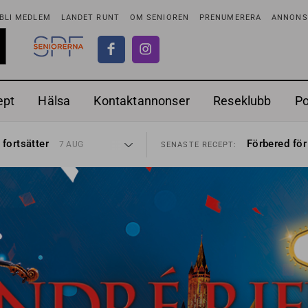
BLI MEDLEM
LANDET RUNT
OM SENIOREN
PRENUMERERA
ANNONSE
ept
Hälsa
Kontaktannonser
Reseklubb
P
ionen
Ranchdipp me
27 JUL
SENASTE RECEPT:
 fortsätter
Förbered för
7 AUG
SENASTE RECEPT:
i luften
Gott med röt
31 JUL
SENASTE RECEPT:
sen bort
Sommarmat p
30 JUL
SENASTE RECEPT:
ntipension
Timjankokta
30 JUL
SENASTE RECEPT:
förbjudas i Sverige
Mycket smak
29 JUL
SENASTE RECEPT:
adstillägg
Mums med m
28 JUL
SENASTE RECEPT:
ionen
Ranchdipp me
27 JUL
SENASTE RECEPT:
 fortsätter
Förbered för
7 AUG
SENASTE RECEPT: