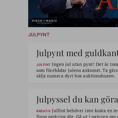
JULPYNT
Julpynt med guldkan
Ingen jul utan pynt! Det är tom
JULFINT
som förebådar julens ankomst. Ta gärn
säljs numera dyrt hos auktionshusen.
Julpyssel du kan göra
Julfint behöver inte kosta en 
KREATIV
finns omkring dig. Gå ut i naturen om 