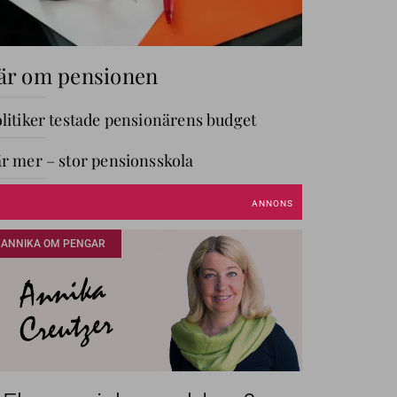
är om pensionen
litiker testade pensionärens budget
r mer – stor pensionsskola
GÅ TILL AVDELNING
ANNIKA OM PENGAR
Annika
Creutzer