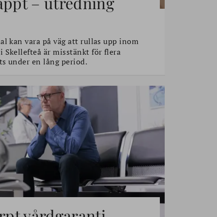
äppt – utredning
l kan vara på väg att rullas upp inom
Skellefteå är misstänkt för flera
s under en lång period.
ärpt vårdgaranti