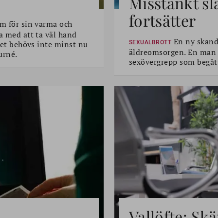
Misstänkt sl
fortsätter
m för sin varma och
a med att ta väl hand
En ny skanda
 Det behövs inte minst nu
SEXUALBROTT
äldreomsorgen. En man i 
urné.
sexövergrepp som begått
Vallöfte: Sk