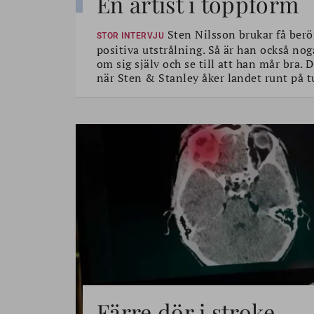
En artist i toppform
Sten Nilsson brukar få berö
STOR INTERVJU
positiva utstrålning. Så är han också nog
om sig själv och se till att han mår bra.
när Sten & Stanley åker landet runt på t
Färre dör i stroke