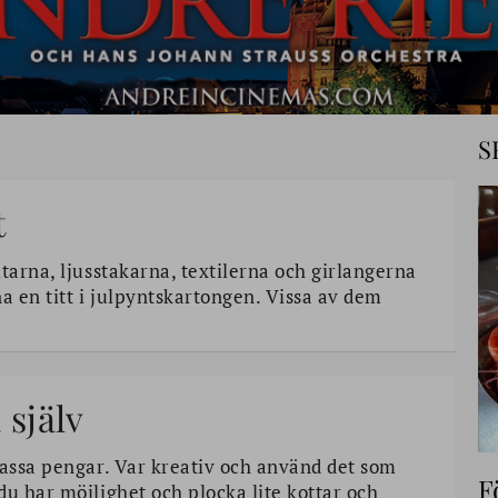
S
t
tarna, ljusstakarna, textilerna och girlangerna
a en titt i julpyntskartongen. Vissa av dem
 själv
massa pengar. Var kreativ och använd det som
F
du har möjlighet och plocka lite kottar och