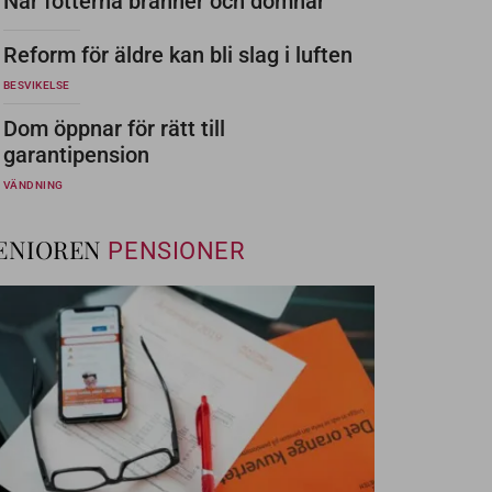
När fötterna bränner och domnar
Reform för äldre kan bli slag i luften
BESVIKELSE
Dom öppnar för rätt till
garantipension
VÄNDNING
ENIOREN
PENSIONER