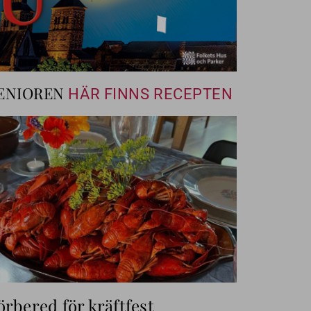
ENIOREN
HÄR FINNS RECEPTEN
örbered för kräftfest