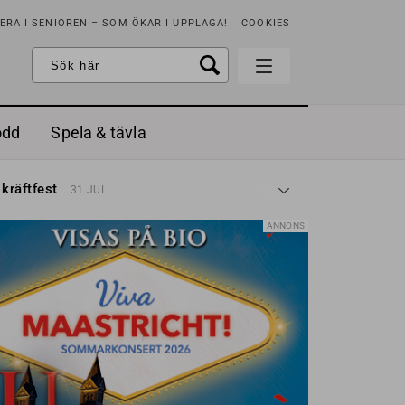
RA I SENIOREN – SOM ÖKAR I UPPLAGA!
COOKIES
odd
Spela & tävla
d gräddfil, dill och persilja
2 MAJ
 kräftfest
31 JUL
t & sött
14 JUL
å stora fat
3 JUL
ANNONS
 jordgubbar med vaniljglass
18 JUN
 med örter
13 JUN
unsbitar
3 MAJ
d gräddfil, dill och persilja
2 MAJ
 kräftfest
31 JUL