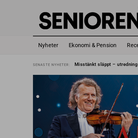
Nyheter
Ekonomi & Pension
Rec
Liten höjning av garantipens
SENASTE
NYHETER:
Misstänkt släppt – utredning
SENASTE
NYHETER:
Reform för äldre kan bli slag 
SENASTE
NYHETER:
Kravet: Nu måste 65-årsgrän
SENASTE
NYHETER:
Dom öppnar för rätt till gara
SENASTE
NYHETER:
Snart kan telefonförsäljning 
SENASTE
NYHETER:
Hyror rusar ifrån äldres bost
SENASTE
NYHETER:
Liten höjning av garantipens
SENASTE
NYHETER:
Misstänkt släppt – utredning
SENASTE
NYHETER: