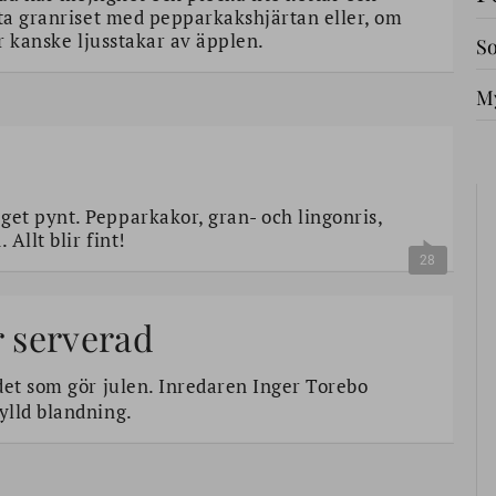
nta granriset med pepparkakshjärtan eller, om
ler kanske ljusstakar av äpplen.
So
My
et pynt. Pepparkakor, gran- och lingonris,
Allt blir fint!
28
r serverad
det som gör julen. Inredaren Inger Torebo
ylld blandning.