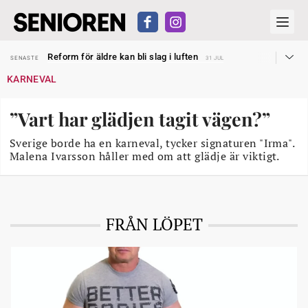
Sven Hagströmer sommarpratar
SENASTE
26 JUL
Reform för äldre kan bli slag i luften
SENASTE
31 JUL
Kravet: Nu måste 65-årsgränsen bort
SENASTE
30 JUL
KARNEVAL
Dom öppnar för rätt till garantipension
SENASTE
30 JUL
Snart kan telefonförsäljning förbjudas i Sverige
SENASTE
29 JUL
Hyror rusar ifrån äldres bostadstillägg
SENASTE
28 JUL
”Vart har glädjen tagit vägen?”
Liten höjning av garantipensionen
SENASTE
27 JUL
Sven Hagströmer sommarpratar
SENASTE
26 JUL
Reform för äldre kan bli slag i luften
Sverige borde ha en karneval, tycker signaturen "Irma".
SENASTE
31 JUL
Malena Ivarsson håller med om att glädje är viktigt.
FRÅN LÖPET