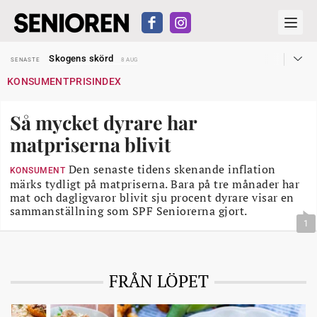
Hyror rusar ifrån äldres bostadstillägg
SENASTE
28 JUL
Skogens skörd
SENASTE
8 AUG
Misstänkt släppt – utredning fortsätter
SENASTE
7 AUG
KONSUMENTPRISINDEX
Reform för äldre kan bli slag i luften
SENASTE
31 JUL
Kravet: Nu måste 65-årsgränsen bort
SENASTE
30 JUL
Dom öppnar för rätt till garantipension
SENASTE
30 JUL
Så mycket dyrare har
Snart kan telefonförsäljning förbjudas i Sverige
SENASTE
29 JUL
Hyror rusar ifrån äldres bostadstillägg
SENASTE
28 JUL
matpriserna blivit
Skogens skörd
SENASTE
8 AUG
Den senaste tidens skenande inflation
KONSUMENT
märks tydligt på matpriserna. Bara på tre månader har
mat och dagligvaror blivit sju procent dyrare visar en
sammanställning som SPF Seniorerna gjort.
1
FRÅN LÖPET