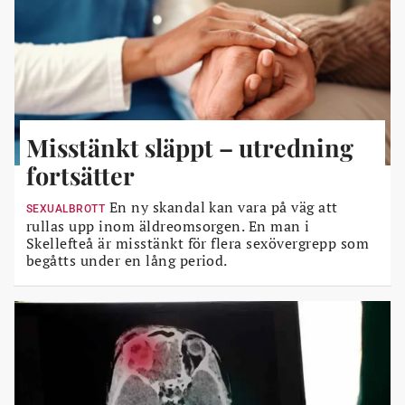
Misstänkt släppt – utredning
fortsätter
En ny skandal kan vara på väg att
SEXUALBROTT
rullas upp inom äldreomsorgen. En man i
Skellefteå är misstänkt för flera sexövergrepp som
begåtts under en lång period.