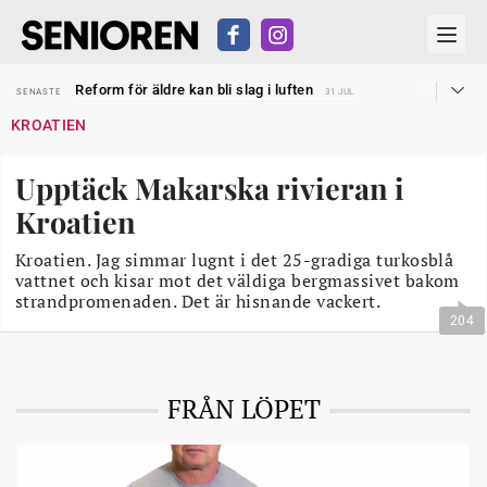
Sven Hagströmer sommarpratar
SENASTE
26 JUL
Reform för äldre kan bli slag i luften
SENASTE
31 JUL
Kravet: Nu måste 65-årsgränsen bort
SENASTE
30 JUL
KROATIEN
Dom öppnar för rätt till garantipension
SENASTE
30 JUL
Snart kan telefonförsäljning förbjudas i Sverige
SENASTE
29 JUL
Hyror rusar ifrån äldres bostadstillägg
SENASTE
28 JUL
Upptäck Makarska rivieran i
Liten höjning av garantipensionen
SENASTE
27 JUL
Sven Hagströmer sommarpratar
SENASTE
26 JUL
Kroatien
Reform för äldre kan bli slag i luften
SENASTE
31 JUL
Kroatien. Jag simmar lugnt i det 25-gradiga turkosblå
vattnet och kisar mot det väldiga bergmassivet bakom
strandpromenaden. Det är hisnande vackert.
204
FRÅN LÖPET