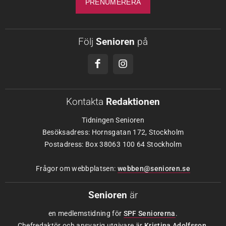
Följ
Senioren
på
Kontakta
Redaktionen
Tidningen Senioren
Besöksadress: Hornsgatan 172, Stockholm
Postadress: Box 38063 100 64 Stockholm
Frågor om webbplatsen:
webben@senioren.se
Senioren
är
en medlemstidning för
SPF Seniorerna
.
Chefredaktör och ansvarig utgivare är
Kristina Adolfsson
.