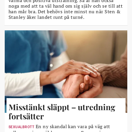
varma och positiva utstrålning. Så är han också
noga med att ta väl hand om sig själv och se till att
han mår bra. Det behövs inte minst nu när Sten &
Stanley åker landet runt på turné.
Misstänkt släppt – utredning
fortsätter
En ny skandal kan vara på väg att
SEXUALBROTT