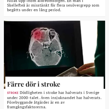
rullas upp inom äldreomsorgen. En man i
Skellefteå är misstänkt för flera sexövergrepp som
begåtts under en lång period.
Färre dör i stroke
Dödligheten i stroke har halverats i Sverige
STROKE
under 2000-talet. Även insjuknandet har halverats.
Förebyggande åtgärder är en av
framgångsfaktorerna.