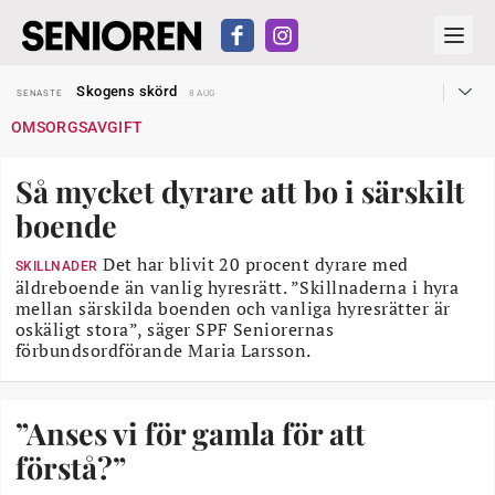
Hyror rusar ifrån äldres bostadstillägg
SENASTE
28 JUL
Skogens skörd
SENASTE
8 AUG
Misstänkt släppt – utredning fortsätter
SENASTE
7 AUG
OMSORGSAVGIFT
Reform för äldre kan bli slag i luften
SENASTE
31 JUL
Kravet: Nu måste 65-årsgränsen bort
SENASTE
30 JUL
Dom öppnar för rätt till garantipension
SENASTE
30 JUL
Så mycket dyrare att bo i särskilt
Snart kan telefonförsäljning förbjudas i Sverige
SENASTE
29 JUL
Hyror rusar ifrån äldres bostadstillägg
SENASTE
28 JUL
boende
Skogens skörd
SENASTE
8 AUG
Det har blivit 20 procent dyrare med
SKILLNADER
äldreboende än vanlig hyresrätt. ”Skillnaderna i hyra
mellan särskilda boenden och vanliga hyresrätter är
oskäligt stora”, säger SPF Seniorernas
förbundsordförande Maria Larsson.
”Anses vi för gamla för att
förstå?”