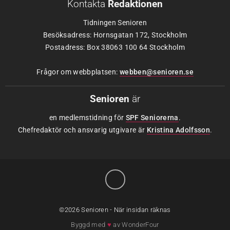
Kontakta
Redaktionen
Tidningen Senioren
Besöksadress: Hornsgatan 172, Stockholm
Postadress: Box 38063 100 64 Stockholm
Frågor om webbplatsen:
webben@senioren.se
Senioren
är
en medlemstidning för
SPF Seniorerna
.
Chefredaktör och ansvarig utgivare är
Kristina Adolfsson
.
©2026 Senioren - När insidan räknas
Byggd med
♥
av
WonderFour