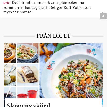
Det blir allt mindre kvar i plånboken när
DYRT
kommunen har tagit sitt. Det gör Kurt Folkesson
mycket upprörd.
4
FRÅN LÖPET
Skogens skörd