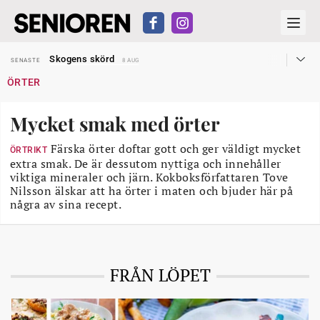
Hyror rusar ifrån äldres bostadstillägg
SENASTE
28 JUL
Skogens skörd
SENASTE
8 AUG
Misstänkt släppt – utredning fortsätter
SENASTE
7 AUG
ÖRTER
Reform för äldre kan bli slag i luften
SENASTE
31 JUL
Kravet: Nu måste 65-årsgränsen bort
SENASTE
30 JUL
Dom öppnar för rätt till garantipension
SENASTE
30 JUL
Mycket smak med örter
Snart kan telefonförsäljning förbjudas i Sverige
SENASTE
29 JUL
Hyror rusar ifrån äldres bostadstillägg
SENASTE
28 JUL
Skogens skörd
Färska örter doftar gott och ger väldigt mycket
SENASTE
8 AUG
ÖRTRIKT
extra smak. De är dessutom nyttiga och innehåller
viktiga mineraler och järn. Kokboksförfattaren Tove
Nilsson älskar att ha örter i maten och bjuder här på
några av sina recept.
FRÅN LÖPET