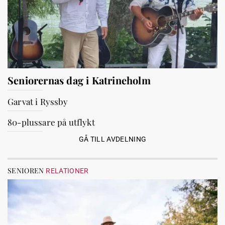
Seniorernas dag i Katrineholm
Garvat i Ryssby
80-plussare på utflykt
GÅ TILL AVDELNING
SENIOREN
RELATIONER