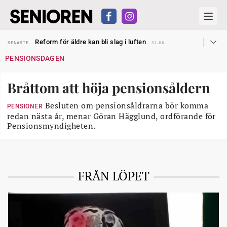
Sven Hagströmer sommarpratar
SENASTE
26 JUL
Reform för äldre kan bli slag i luften
SENASTE
31 JUL
Kravet: Nu måste 65-årsgränsen bort
SENASTE
30 JUL
PENSIONSDAGEN
Dom öppnar för rätt till garantipension
SENASTE
30 JUL
Snart kan telefonförsäljning förbjudas i Sverige
SENASTE
29 JUL
Hyror rusar ifrån äldres bostadstillägg
SENASTE
28 JUL
Bråttom att höja pensionsåldern
Liten höjning av garantipensionen
SENASTE
27 JUL
Sven Hagströmer sommarpratar
SENASTE
26 JUL
Reform för äldre kan bli slag i luften
Besluten om pensionsåldrarna bör komma
SENASTE
31 JUL
PENSIONER
redan nästa år, menar Göran Hägglund, ordförande för
Pensionsmyndigheten.
FRÅN LÖPET