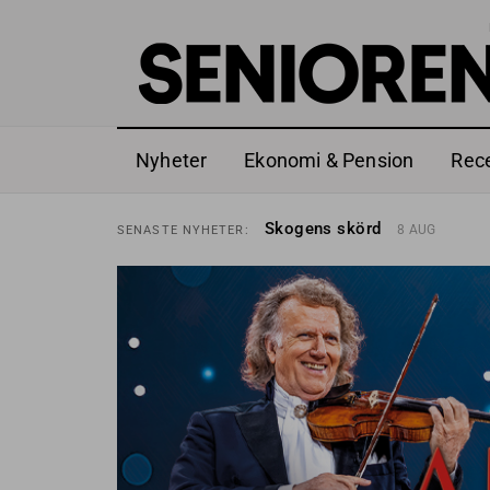
Nyheter
Ekonomi & Pension
Rec
Hyror rusar ifrån äldres bost
SENASTE
NYHETER:
Skogens skörd
8 AUG
SENASTE
NYHETER:
Misstänkt släppt – utredning
SENASTE
NYHETER:
Reform för äldre kan bli slag 
SENASTE
NYHETER:
Kravet: Nu måste 65-årsgrän
SENASTE
NYHETER:
Dom öppnar för rätt till gara
SENASTE
NYHETER:
Snart kan telefonförsäljning 
SENASTE
NYHETER:
Hyror rusar ifrån äldres bost
SENASTE
NYHETER:
Skogens skörd
8 AUG
SENASTE
NYHETER: