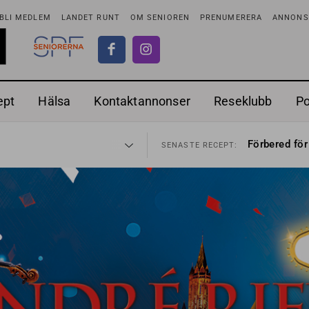
BLI MEDLEM
LANDET RUNT
OM SENIOREN
PRENUMERERA
ANNONSE
ept
Hälsa
Kontaktannonser
Reseklubb
P
adstillägg
Ranchdipp me
28 JUL
SENASTE RECEPT:
Förbered för
SENASTE RECEPT:
 fortsätter
Gott med röt
7 AUG
SENASTE RECEPT:
i luften
Sommarmat p
31 JUL
SENASTE RECEPT:
sen bort
Timjankokta
30 JUL
SENASTE RECEPT:
ntipension
Mycket smak
30 JUL
SENASTE RECEPT:
förbjudas i Sverige
Mums med m
29 JUL
SENASTE RECEPT:
adstillägg
Ranchdipp me
28 JUL
SENASTE RECEPT:
Förbered för
SENASTE RECEPT: