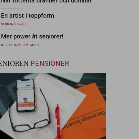
När fötterna bränner och domnar
En artist i toppform
STOR INTERVJU
Mer power åt seniorer!
BLI STARK MED MICHAIL
ENIOREN
PENSIONER