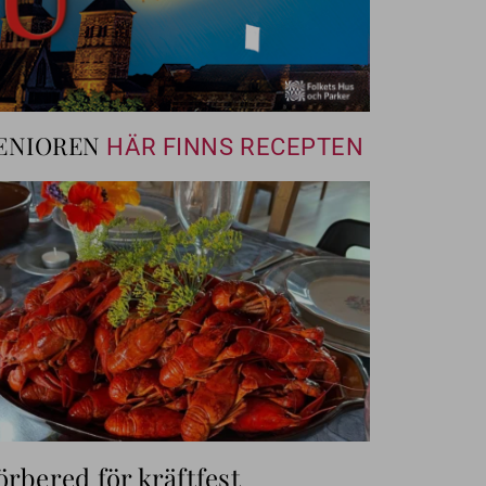
ENIOREN
HÄR FINNS RECEPTEN
örbered för kräftfest