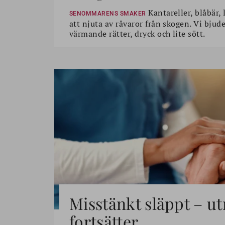
Kantareller, blåbär, 
SENOMMARENS SMAKER
att njuta av råvaror från skogen. Vi bjud
värmande rätter, dryck och lite sött.
Misstänkt släppt – u
fortsätter