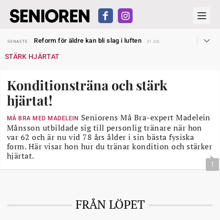
Sven Hagströmer sommarpratar
SENASTE
26 JUL
Reform för äldre kan bli slag i luften
SENASTE
31 JUL
Kravet: Nu måste 65-årsgränsen bort
SENASTE
30 JUL
STÄRK HJÄRTAT
Dom öppnar för rätt till garantipension
SENASTE
30 JUL
Snart kan telefonförsäljning förbjudas i Sverige
SENASTE
29 JUL
Hyror rusar ifrån äldres bostadstillägg
SENASTE
28 JUL
Konditionsträna och stärk
Liten höjning av garantipensionen
SENASTE
27 JUL
Sven Hagströmer sommarpratar
SENASTE
26 JUL
hjärtat!
Reform för äldre kan bli slag i luften
SENASTE
31 JUL
Seniorens Må Bra-expert Madelein
MÅ BRA MED MADELEIN
Månsson utbildade sig till personlig tränare när hon
var 62 och är nu vid 78 års ålder i sin bästa fysiska
form. Här visar hon hur du tränar kondition och stärker
hjärtat.
1
FRÅN LÖPET