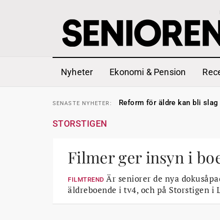
Nyheter
Ekonomi & Pension
Rec
Sven Hagströmer sommarpra
SENASTE
NYHETER:
Reform för äldre kan bli slag 
SENASTE
NYHETER:
Kravet: Nu måste 65-årsgrän
SENASTE
NYHETER:
Dom öppnar för rätt till gara
SENASTE
NYHETER:
STORSTIGEN
Snart kan telefonförsäljning 
SENASTE
NYHETER:
Hyror rusar ifrån äldres bost
SENASTE
NYHETER:
Liten höjning av garantipens
SENASTE
NYHETER:
Sven Hagströmer sommarpra
Filmer ger insyn i b
SENASTE
NYHETER:
Reform för äldre kan bli slag 
SENASTE
NYHETER:
Är seniorer de nya dokusåpad
FILMTREND
äldreboende i tv4, och på Storstigen i