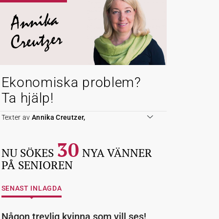
Annika
Creutzer
Ekonomiska problem?
Ta hjälp!
Texter av
Annika Creutzer,
30
NU SÖKES
NYA VÄNNER
PÅ SENIOREN
SENAST INLAGDA
Någon trevlig kvinna som vill ses!