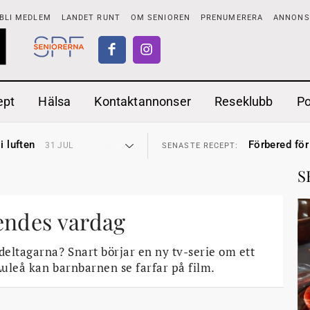
BLI MEDLEM
LANDET RUNT
OM SENIOREN
PRENUMERERA
ANNONSE
ept
Hälsa
Kontaktannonser
Reseklubb
P
tar
Ranchdipp me
26 JUL
SENASTE RECEPT:
i luften
Förbered för
31 JUL
SENASTE RECEPT:
sen bort
Gott med röt
30 JUL
SENASTE RECEPT:
ntipension
Sommarmat p
30 JUL
SENASTE RECEPT:
S
förbjudas i Sverige
Timjankokta
29 JUL
SENASTE RECEPT:
adstillägg
Mycket smak
28 JUL
SENASTE RECEPT:
ionen
Mums med m
27 JUL
SENASTE RECEPT:
tar
Ranchdipp me
oendes vardag
26 JUL
SENASTE RECEPT:
i luften
Förbered för
31 JUL
SENASTE RECEPT:
eltagarna? Snart börjar en ny tv-serie om ett
 Luleå kan barnbarnen se farfar på film.