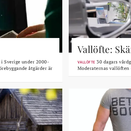
Vallöfte: Sk
 i Sverige under 2000-
30 dagars vårdga
VALLÖFTE
Förebyggande åtgärder är
Moderaternas vallöften