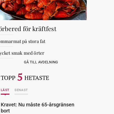
örbered för kräftfest
mmarmat på stora fat
cket smak med örter
GÅ TILL AVDELNING
5
TOPP
HETASTE
LÄST
SENAST
Kravet: Nu måste 65-årsgränsen
bort