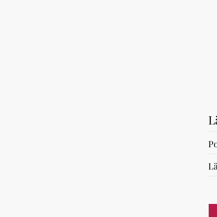
L
Po
Lä