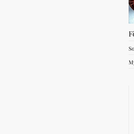
F
So
My