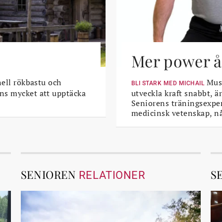
Mer power åt
nell rökbastu och
Musk
BLI STARK MED MICHAIL
ns mycket att upptäcka
utveckla kraft snabbt, är
Seniorens träningsexper
medicinsk vetenskap, n
SENIOREN
S
RELATIONER