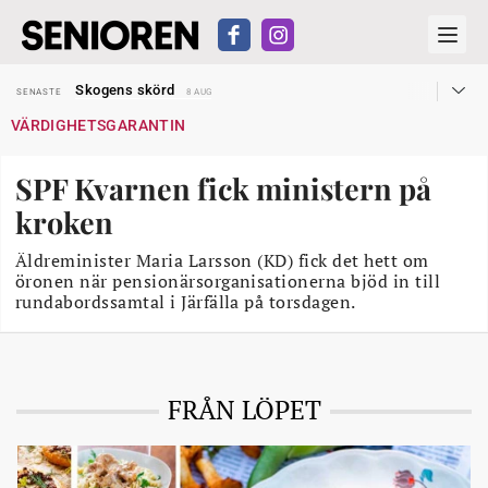
Hyror rusar ifrån äldres bostadstillägg
SENASTE
28 JUL
Skogens skörd
SENASTE
8 AUG
Misstänkt släppt – utredning fortsätter
SENASTE
7 AUG
VÄRDIGHETSGARANTIN
Reform för äldre kan bli slag i luften
SENASTE
31 JUL
Kravet: Nu måste 65-årsgränsen bort
SENASTE
30 JUL
Dom öppnar för rätt till garantipension
SENASTE
30 JUL
SPF Kvarnen fick ministern på
Snart kan telefonförsäljning förbjudas i Sverige
SENASTE
29 JUL
Hyror rusar ifrån äldres bostadstillägg
SENASTE
28 JUL
kroken
Skogens skörd
SENASTE
8 AUG
Äldreminister Maria Larsson (KD) fick det hett om
öronen när pensionärsorganisationerna bjöd in till
rundabordssamtal i Järfälla på torsdagen.
FRÅN LÖPET