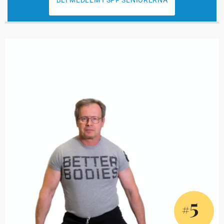
BLI MEDLEM I SPF SENIORERNA
5
#