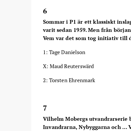
6
Sommar i P1 är ett klassiskt insl
varit sedan 1959. Men från början
Vem var det som tog initiativ ti
1: Tage Danielson
X: Maud Reuterswärd
2: Torsten Ehrenmark
7
Vilhelm Mobergs utvandrarserie b
Invandrarna, Nybyggarna och … V