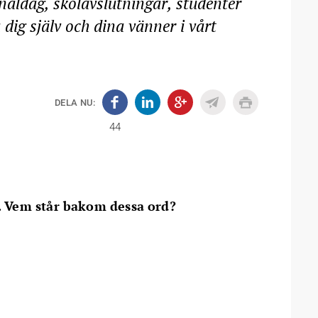
onaldag, skolavslutningar, studenter
ig själv och dina vänner i vårt
DELA NU:
44
r. Vem står bakom dessa ord?