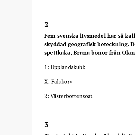
2
Fem svenska livsmedel har så kal
skyddad geografisk beteckning. De
spettkaka, Bruna bönor från Öla
1: Upplandskubb
X: Falukorv
2: Västerbottensost
3