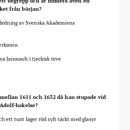
 ett begrepp och är numera även en
ket från början?
ledning av Svenska Akademiens
terkonto
na Janousch i tjeckisk teve
g mellan 1611 och 1632 då han stupade vid
 Adolf-bakelse?
h ett tunt lager röd sylt täckt med glasyr