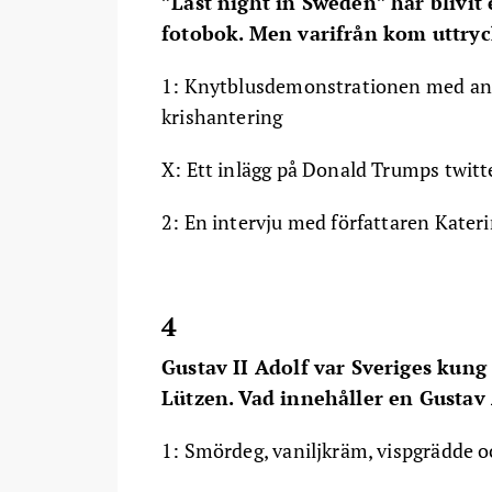
”Last night in Sweden” har blivit
fotobok. Men varifrån kom uttryc
1: Knytblusdemonstrationen med an
krishantering
X: Ett inlägg på Donald Trumps twit
2: En intervju med författaren Kateri
4
Gustav II Adolf var Sveriges kun
Lützen. Vad innehåller en Gustav
1: Smördeg, vaniljkräm, vispgrädde oc