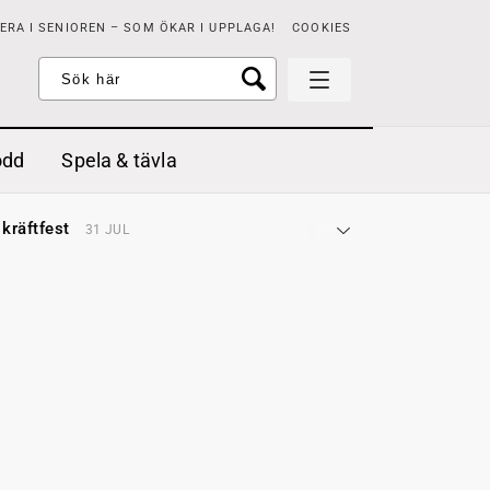
RA I SENIOREN – SOM ÖKAR I UPPLAGA!
COOKIES
odd
Spela & tävla
d gräddfil, dill och persilja
2 MAJ
 kräftfest
31 JUL
t & sött
14 JUL
å stora fat
3 JUL
 jordgubbar med vaniljglass
18 JUN
 med örter
13 JUN
unsbitar
3 MAJ
d gräddfil, dill och persilja
2 MAJ
 kräftfest
31 JUL