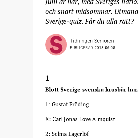
Juni är här, med Sveriges nati
och snart midsommar. Utmana d
Sverige-quiz. Får du alla rätt?
Tidningen Senioren
PUBLICERAD
2018-06-05
1
Blott Sverige svenska krusbär ha
1: Gustaf Fröding
X: Carl Jonas Love Almquist
2: Selma Lagerlöf