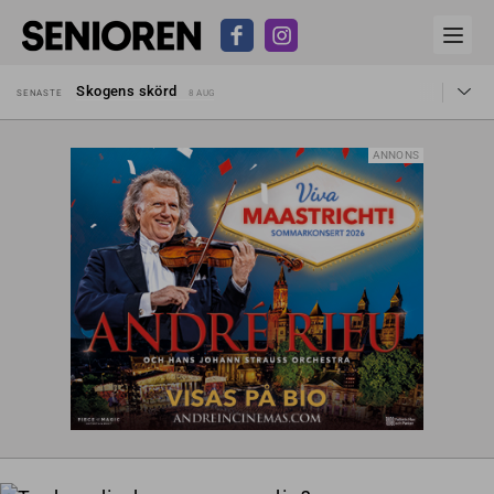
Hyror rusar ifrån äldres bostadstillägg
SENASTE
28 JUL
Skogens skörd
SENASTE
8 AUG
Misstänkt släppt – utredning fortsätter
SENASTE
7 AUG
Reform för äldre kan bli slag i luften
SENASTE
31 JUL
Kravet: Nu måste 65-årsgränsen bort
SENASTE
30 JUL
ANNONS
Dom öppnar för rätt till garantipension
SENASTE
30 JUL
Snart kan telefonförsäljning förbjudas i Sverige
SENASTE
29 JUL
Hyror rusar ifrån äldres bostadstillägg
SENASTE
28 JUL
Skogens skörd
SENASTE
8 AUG