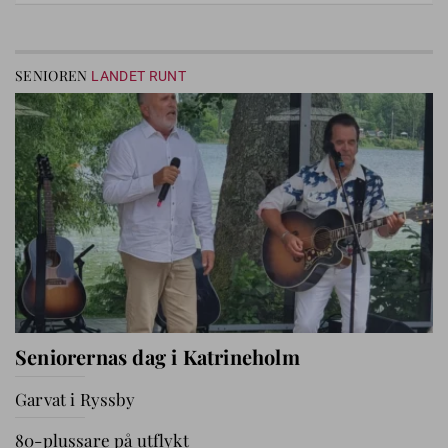
SENIOREN
LANDET RUNT
Seniorernas dag i Katrineholm
Garvat i Ryssby
80-plussare på utflykt