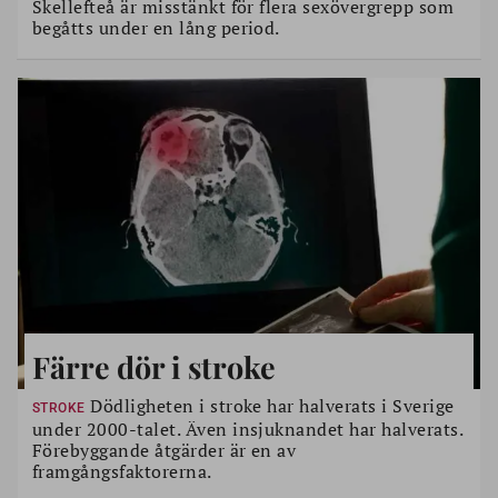
Skellefteå är misstänkt för flera sexövergrepp som
begåtts under en lång period.
Färre dör i stroke
Dödligheten i stroke har halverats i Sverige
STROKE
under 2000-talet. Även insjuknandet har halverats.
Förebyggande åtgärder är en av
framgångsfaktorerna.