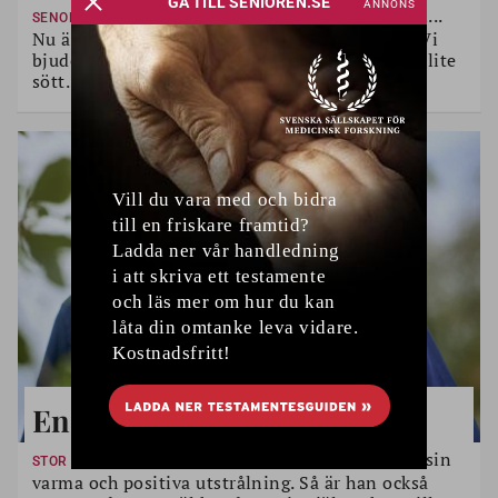
Kantareller, blåbär, lingon...
SENOMMARENS SMAKER
Nu är det tid att njuta av råvaror från skogen. Vi
bjuder på recept på värmande rätter, dryck och lite
sött.
En artist i toppform
Sten Nilsson brukar få beröm för sin
STOR INTERVJU
varma och positiva utstrålning. Så är han också