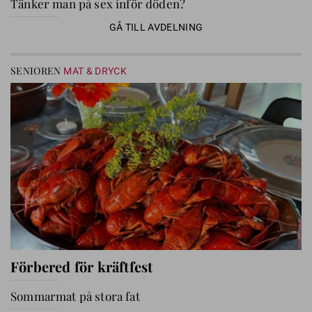
Tänker man på sex inför döden?
GÅ TILL AVDELNING
SENIOREN
MAT & DRYCK
Förbered för kräftfest
Sommarmat på stora fat