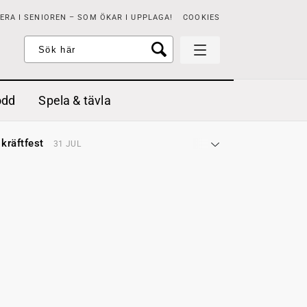
RA I SENIOREN – SOM ÖKAR I UPPLAGA!
COOKIES
odd
Spela & tävla
d gräddfil, dill och persilja
2 MAJ
 kräftfest
31 JUL
t & sött
14 JUL
å stora fat
3 JUL
 jordgubbar med vaniljglass
18 JUN
 med örter
13 JUN
unsbitar
3 MAJ
d gräddfil, dill och persilja
2 MAJ
 kräftfest
31 JUL