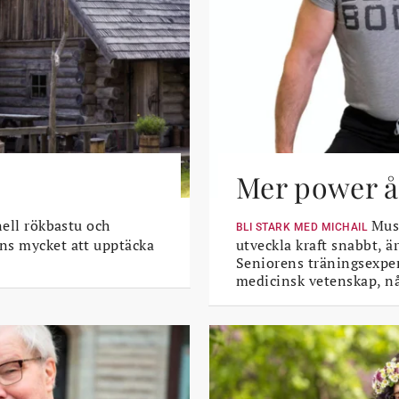
Mer power åt
nell rökbastu och
Musk
BLI STARK MED MICHAIL
ns mycket att upptäcka
utveckla kraft snabbt, är
Seniorens träningsexper
medicinsk vetenskap, n