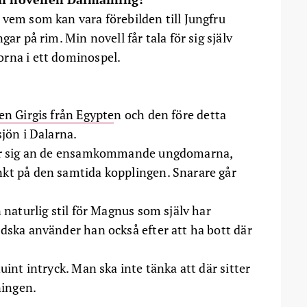
 vem som kan vara förebilden till Jungfru
ar på rim. Min novell får tala för sig själv
orna i ett dominospel.
en Girgis från Egypte
n och den före detta
sjön i Dalarna.
 tar sig an de ensamkommande ungdomarna,
nkt på den samtida kopplingen. Snarare går
 naturlig stil för Magnus som själv har
ndska använder han också efter att ha bott där
uint intryck. Man ska inte tänka att där sitter
ningen.