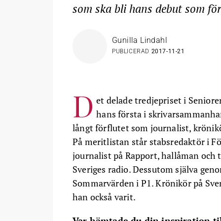
som ska bli hans debut som för
Gunilla Lindahl
PUBLICERAD
2017-11-21
D
et delade tredjepriset i Seniore
hans första i skrivarsammanha
långt förflutet som journalist, krönik
På meritlistan står stabsredaktör i 
journalist på Rapport, hallåman och 
Sveriges radio. Dessutom själva geno
Sommarvärden i P1. Krönikör på Sve
han också varit.
Var hämtade du din inspiration t