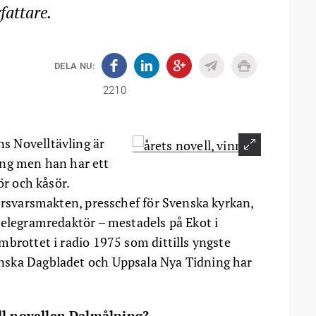
fattare.
DELA NU:
2210
ns Novelltävling är
ng men han har ett
ör och kåsör.
Försvarsmakten, presschef för Svenska kyrkan,
telegramredaktör – mestadels på Ekot i
mbrottet i radio 1975 som dittills yngste
nska Dagbladet och Uppsala Nya Tidning har
ill novellen Dalmålning?