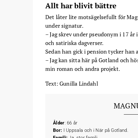
Allt har blivit bättre
Det låter lite motsägelsefullt för Mag
under signatur.
– Jag skrev under pseudonym i 17 år 
och satiriska dagverser.
Sedan han gick i pension tycker han at
– Jag kan sitta här på Gotland och hö
min roman och andra projekt.
Text: Gunilla Lindahl
MAGNU
Ålder
: 66 år
Bor:
I Uppsala och i När på Gotland.
Familj:
Ja, stor familj.