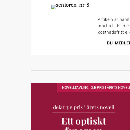
Artikeln är häm
innehåll - bli m
kostnadsfritt el
BLI MEDLE
NOVELLTÄVLING |
3:E PRIS I ÅRETS NOVEL
delat 3:e pris i årets novell
Ett optiskt