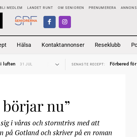
BLI MEDLEM
LANDET RUNT
OM SENIOREN
PRENUMERERA
ANNONSE
ept
Hälsa
Kontaktannonser
Reseklubb
P
tar
Ranchdipp me
26 JUL
SENASTE RECEPT:
i luften
Förbered för
31 JUL
SENASTE RECEPT:
sen bort
Gott med röt
30 JUL
SENASTE RECEPT:
ntipension
Sommarmat p
30 JUL
SENASTE RECEPT:
förbjudas i Sverige
Timjankokta
29 JUL
SENASTE RECEPT:
adstillägg
Mycket smak
28 JUL
SENASTE RECEPT:
ionen
Mums med m
27 JUL
SENASTE RECEPT:
tar
Ranchdipp me
26 JUL
SENASTE RECEPT:
i luften
Förbered för
 börjar nu”
31 JUL
SENASTE RECEPT:
ig i våras och stormtrivs med att
han på Gotland och skriver på en roman