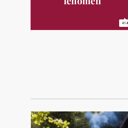
fenomen
41