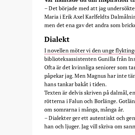
– Det började med att jag undersökte
Maria i Erik Axel Karlfeldts Dalmålning
men det ena gav det andra som brick
Dialekt
I novellen möter vi den unge flykting
biblioteksassistenten Gunilla från In
Ofta är det kvinnliga seniorer som
påpekar jag. Men Magnus har inte tä
hans tankar bakåt i tiden.
Texten är delvis skriven på dalmål, en
rötterna i Falun och Borlänge. Gotlä
om somrarna i många, många år.
– Dialekter ger ett autentiskt och gen
han och ljuger. Jag vill skriva om san