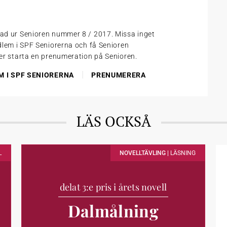
tad ur Senioren nummer 8 / 2017. Missa inget
edlem i SPF Seniorerna och få Senioren
ler starta en prenumeration på Senioren.
|
M I SPF SENIORERNA
PRENUMERERA
LÄS OCKSÅ
L
NOVELLTÄVLING |
LÄSNING
delat 3:e pris i årets novell
Dalmålning