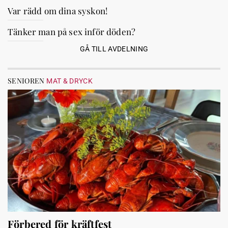
Var rädd om dina syskon!
Tänker man på sex inför döden?
GÅ TILL AVDELNING
SENIOREN
MAT & DRYCK
Förbered för kräftfest