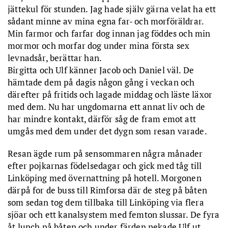
jättekul för stunden. Jag hade själv gärna velat ha ett
sådant minne av mina egna far- och morföräldrar.
Min farmor och farfar dog innan jag föddes och min
mormor och morfar dog under mina första sex
levnadsår, berättar han.
Birgitta och Ulf känner Jacob och Daniel väl. De
hämtade dem på dagis någon gång i veckan och
därefter på fritids och lagade middag och läste läxor
med dem. Nu har ungdomarna ett annat liv och de
har mindre kontakt, därför såg de fram emot att
umgås med dem under det dygn som resan varade.
Resan ägde rum på sensommaren några månader
efter pojkarnas födelsedagar och gick med tåg till
Linköping med övernattning på hotell. Morgonen
därpå for de buss till Rimforsa där de steg på båten
som sedan tog dem tillbaka till Linköping via flera
sjöar och ett kanalsystem med femton slussar. De fyra
åt lunch på båten och under färden pekade Ulf ut