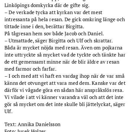
Linköpings domkyrka där de gifte sig.
– De verkade tycka att kyrkan var det mest
intressanta på hela resan. De gick omkring länge och
tittade inne i den, berättar Birgitta.
På tågresan hem sov både Jacob och Daniel.
– Utmattade, säger Birgitta och Ulf och skrattar.
Båda är mycket nöjda med resan. Även om pojkarna
inte uttryckte så mycket vad de tyckte och tänkte har
de ett gemensamt minne när de blir äldre av resan
med farmor och farfar.
– I och med att vi haft en vardag ihop när de var små
känns det otvunget att vara med dem. Kanske var det
därför vi vågade göra en sådan här anspråkslös resa.
Vi vilade i att vi känner varandra väl och att det inte
gör så mycket om det inte skulle bli jättelyckat, säger
Ulf.
Text: Annika Danielsson
Foto: Jurek Holzer