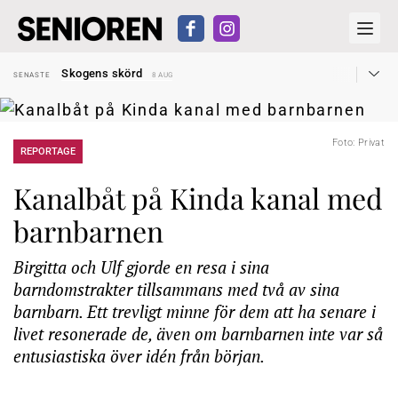
Hyror rusar ifrån äldres bostadstillägg
SENASTE
28 JUL
Skogens skörd
SENASTE
8 AUG
Misstänkt släppt – utredning fortsätter
SENASTE
7 AUG
Reform för äldre kan bli slag i luften
SENASTE
31 JUL
Kravet: Nu måste 65-årsgränsen bort
SENASTE
30 JUL
Dom öppnar för rätt till garantipension
SENASTE
30 JUL
Foto: Privat
Snart kan telefonförsäljning förbjudas i Sverige
REPORTAGE
SENASTE
29 JUL
Hyror rusar ifrån äldres bostadstillägg
SENASTE
28 JUL
Skogens skörd
SENASTE
8 AUG
Kanalbåt på Kinda kanal med
barnbarnen
Birgitta och Ulf gjorde en resa i sina
barndomstrakter tillsammans med två av sina
barnbarn. Ett trevligt minne för dem att ha senare i
livet resonerade de, även om barnbarnen inte var så
entusiastiska över idén från början.