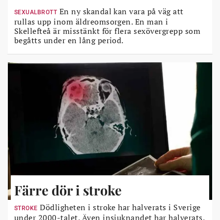
En ny skandal kan vara på väg att
SEXUALBROTT
rullas upp inom äldreomsorgen. En man i
Skellefteå är misstänkt för flera sexövergrepp som
begåtts under en lång period.
Färre dör i stroke
Dödligheten i stroke har halverats i Sverige
STROKE
under 2000-talet. Även insjuknandet har halverats.