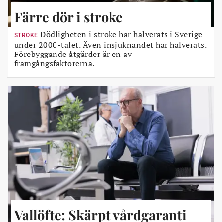
Färre dör i stroke
Dödligheten i stroke har halverats i Sverige
STROKE
under 2000-talet. Även insjuknandet har halverats.
Förebyggande åtgärder är en av
framgångsfaktorerna.
Vallöfte: Skärpt vårdgaranti