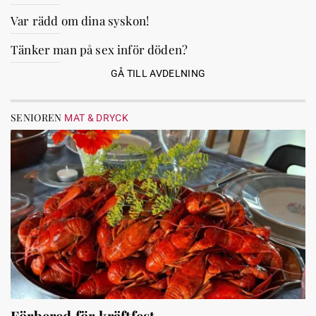
Var rädd om dina syskon!
Tänker man på sex inför döden?
GÅ TILL AVDELNING
SENIOREN
MAT & DRYCK
Förbered för kräftfest