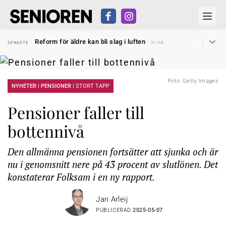
Sven Hagströmer sommarpratar
SENASTE
26 JUL
Reform för äldre kan bli slag i luften
SENASTE
31 JUL
Kravet: Nu måste 65-årsgränsen bort
SENASTE
30 JUL
Dom öppnar för rätt till garantipension
SENASTE
30 JUL
Snart kan telefonförsäljning förbjudas i Sverige
SENASTE
29 JUL
Hyror rusar ifrån äldres bostadstillägg
SENASTE
28 JUL
Foto: Getty Images
Liten höjning av garantipensionen
NYHETER | PENSIONER |
STORT TAPP
SENASTE
27 JUL
Sven Hagströmer sommarpratar
SENASTE
26 JUL
Reform för äldre kan bli slag i luften
SENASTE
31 JUL
Pensioner faller till
bottennivå
Den allmänna pensionen fortsätter att sjunka och är
nu i genomsnitt nere på 43 procent av slutlönen. Det
konstaterar Folksam i en ny rapport.
Jan Arleij
PUBLICERAD
2025-05-07