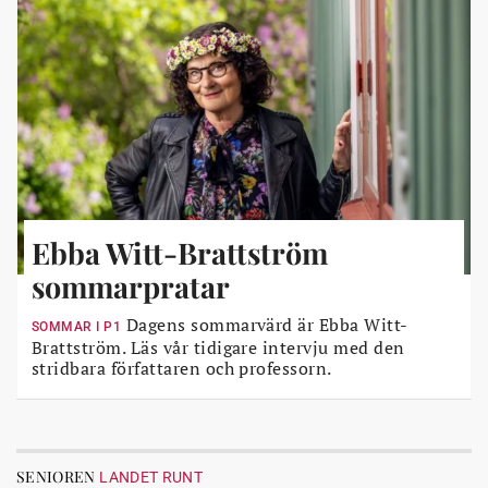
Ebba Witt-Brattström
sommarpratar
Dagens sommarvärd är Ebba Witt-
SOMMAR I P1
Brattström. Läs vår tidigare intervju med den
stridbara författaren och professorn.
SENIOREN
LANDET RUNT