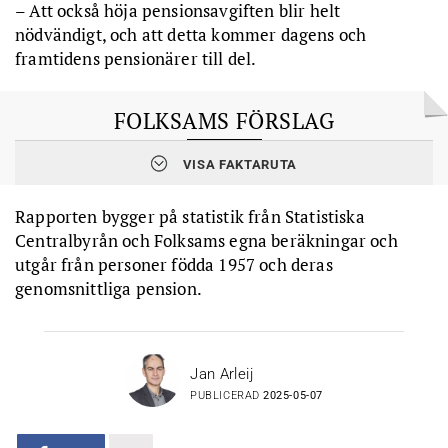
– Att också höja pensionsavgiften blir helt
nödvändigt, och att detta kommer dagens och
framtidens pensionärer till del.
FOLKSAMS FÖRSLAG
VISA FAKTARUTA
Så kan pensionen höjas med
40 000 kronor om året,
enligt
Håkan Svärdman:
Rapporten bygger på statistik från Statistiska
En höjning av både intjänade och framtida
pensionsrätter
Centralbyrån och Folksams egna beräkningar och
utgår från personer födda 1957 och deras
En gas som fördelar
överskottet
i inkomstpensionssystemet
genomsnittliga pension.
En
moderniserad garantipension
Slopa eller begränsa
avkastningsskatten
på
tjänstepensionskapital
Jan Arleij
PUBLICERAD
2025-05-07