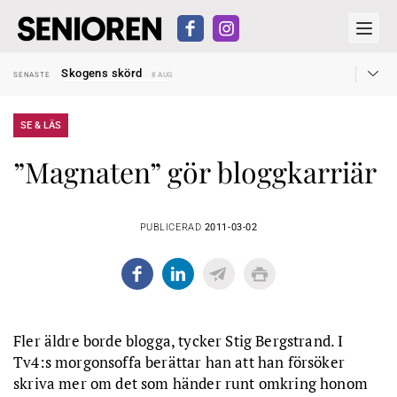
Hyror rusar ifrån äldres bostadstillägg
SENASTE
28 JUL
Skogens skörd
SENASTE
8 AUG
Misstänkt släppt – utredning fortsätter
SENASTE
7 AUG
Reform för äldre kan bli slag i luften
SENASTE
31 JUL
Kravet: Nu måste 65-årsgränsen bort
SENASTE
30 JUL
SE & LÄS
Dom öppnar för rätt till garantipension
SENASTE
30 JUL
Snart kan telefonförsäljning förbjudas i Sverige
SENASTE
29 JUL
”Magnaten” gör bloggkarriär
Hyror rusar ifrån äldres bostadstillägg
SENASTE
28 JUL
Skogens skörd
SENASTE
8 AUG
PUBLICERAD
2011-03-02
Fler äldre borde blogga, tycker Stig Bergstrand. I
Tv4:s morgonsoffa berättar han att han försöker
skriva mer om det som händer runt omkring honom