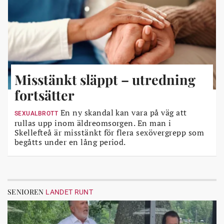
Misstänkt släppt – utredning
fortsätter
En ny skandal kan vara på väg att
SEXUALBROTT
rullas upp inom äldreomsorgen. En man i
Skellefteå är misstänkt för flera sexövergrepp som
begåtts under en lång period.
SENIOREN
LANDET RUNT