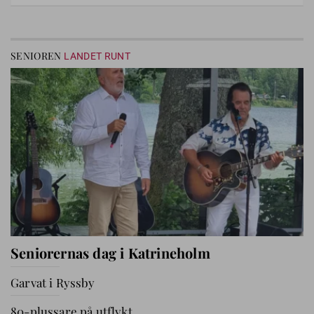
SENIOREN
LANDET RUNT
Seniorernas dag i Katrineholm
Garvat i Ryssby
80-plussare på utflykt