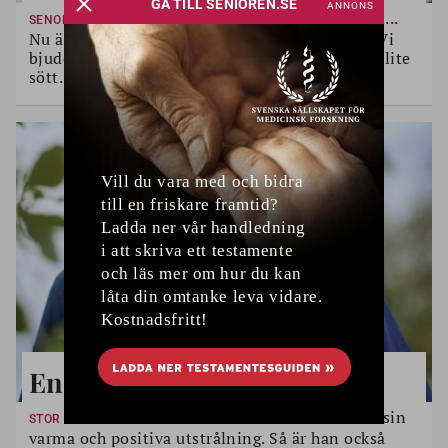
Kantareller, blåbär, lingon...
SENOMMARENS SMAKER
Nu är det tid att njuta av råvaror från skogen. Vi
bjuder på recept på värmande rätter, dryck och lite
sött.
En artist i toppform
Sten Nilsson brukar få beröm för sin
STOR INTERVJU
varma och positiva utstrålning. Så är han också