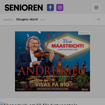
Hyror rusar ifrån äldres bostadstillägg
SENASTE
28 JUL
Skogens skörd
SENASTE
8 AUG
Misstänkt släppt – utredning fortsätter
SENASTE
7 AUG
Reform för äldre kan bli slag i luften
SENASTE
31 JUL
Kravet: Nu måste 65-årsgränsen bort
SENASTE
30 JUL
ANNONS
Dom öppnar för rätt till garantipension
SENASTE
30 JUL
Snart kan telefonförsäljning förbjudas i Sverige
SENASTE
29 JUL
Hyror rusar ifrån äldres bostadstillägg
SENASTE
28 JUL
Skogens skörd
SENASTE
8 AUG