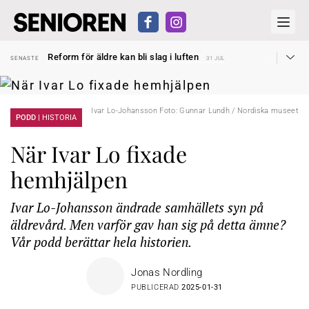
Sven Hagströmer sommarpratar
SENASTE
26 JUL
Reform för äldre kan bli slag i luften
SENASTE
31 JUL
Kravet: Nu måste 65-årsgränsen bort
SENASTE
30 JUL
Dom öppnar för rätt till garantipension
SENASTE
30 JUL
Snart kan telefonförsäljning förbjudas i Sverige
SENASTE
29 JUL
Hyror rusar ifrån äldres bostadstillägg
SENASTE
28 JUL
Ivar Lo-Johansson Foto: Gunnar Lundh / Nordiska museet
Liten höjning av garantipensionen
PODD |
HISTORIA
SENASTE
27 JUL
Sven Hagströmer sommarpratar
SENASTE
26 JUL
Reform för äldre kan bli slag i luften
SENASTE
31 JUL
När Ivar Lo fixade
hemhjälpen
Ivar Lo-Johansson ändrade samhällets syn på
äldrevård. Men varför gav han sig på detta ämne?
Vår podd berättar hela historien.
Jonas Nordling
PUBLICERAD
2025-01-31