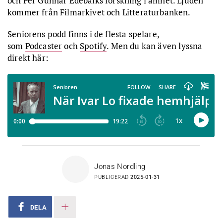
och Per Gunnar Edebalks forskning i ämnet. Ljuden
kommer från Filmarkivet och Litteraturbanken.
Seniorens podd finns i de flesta spelare,
som
Podcaster
och
Spotify
. Men du kan även lyssna
direkt här:
Jonas Nordling
PUBLICERAD
2025-01-31
DELA