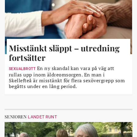
Misstänkt släppt – utredning
fortsätter
En ny skandal kan vara på väg att
SEXUALBROTT
rullas upp inom äldreomsorgen. En man i
Skellefteå är misstänkt för flera sexövergrepp som
begåtts under en lång period.
SENIOREN
LANDET RUNT