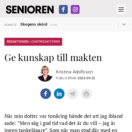
Hyror rusar ifrån äldres bostadstillägg
SENASTE
28 JUL
Skogens skörd
SENASTE
8 AUG
Misstänkt släppt – utredning fortsätter
SENASTE
7 AUG
Reform för äldre kan bli slag i luften
SENASTE
31 JUL
Kravet: Nu måste 65-årsgränsen bort
SENASTE
30 JUL
REDAKTIONEN |
CHEFREDAKTÖREN
Dom öppnar för rätt till garantipension
SENASTE
30 JUL
Snart kan telefonförsäljning förbjudas i Sverige
SENASTE
29 JUL
Ge kunskap till makten
Hyror rusar ifrån äldres bostadstillägg
SENASTE
28 JUL
Skogens skörd
SENASTE
8 AUG
Kristina Adolfsson
PUBLICERAD
2025-09-25
När min dotter var tonåring hände det att jag ibland
sade: ”Men säg i god tid vad det är du vill – jag är
ingen tankeläsare”. Som när man stod där med en