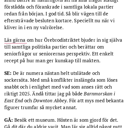
förstådda och förankrade i samtliga lokala partier
redan från början. I god tid. Så blir vägen till de
eftersträvade besluten kortare. Speciellt nu när vi
kliver in i en ny valrörelse.
Läs gärna
om hur Örebrodistriktet bjuder in sig själva
till samtliga politiska partier och berättar om
seniorfrågor ur seniorernas perspektiv. Ett enkelt
recept på hur man ger kunskap till makten.
SE:
De är numera nästan helt utslätade och
sockersöta. Med små konflikter inslängda som löses
snabbt och i enlighet med vad som anses rätt och
riktigt 2025. Ändå tittar jag på både
Barnmorskan i
East End
och
Downton Abbey
. För att mys med bekanta
figurer trumfar så mycket annat.
GÅ:
Besök ett museum. Hösten är som gjord för det.
Gå dit där du aldrig varit. Man lär sig alltid något nytt.