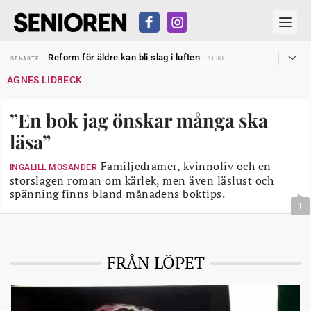
Sven Hagströmer sommarpratar
SENASTE
26 JUL
Reform för äldre kan bli slag i luften
SENASTE
31 JUL
Kravet: Nu måste 65-årsgränsen bort
SENASTE
30 JUL
AGNES LIDBECK
Dom öppnar för rätt till garantipension
SENASTE
30 JUL
Snart kan telefonförsäljning förbjudas i Sverige
SENASTE
29 JUL
Hyror rusar ifrån äldres bostadstillägg
SENASTE
28 JUL
”En bok jag önskar många ska
Liten höjning av garantipensionen
SENASTE
27 JUL
Sven Hagströmer sommarpratar
SENASTE
26 JUL
läsa”
Reform för äldre kan bli slag i luften
SENASTE
31 JUL
Familjedramer, kvinnoliv och en
INGALILL MOSANDER
storslagen roman om kärlek, men även läslust och
spänning finns bland månadens boktips.
1
FRÅN LÖPET