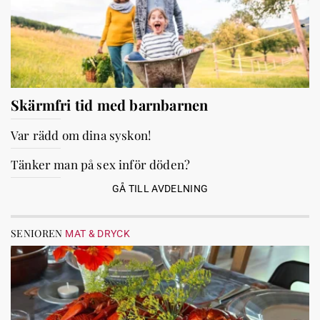
Skärmfri tid med barnbarnen
Var rädd om dina syskon!
Tänker man på sex inför döden?
GÅ TILL AVDELNING
SENIOREN
MAT & DRYCK