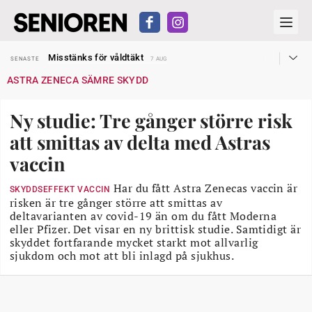
Liten höjning av garantipensionen
SENASTE
27 JUL
Misstänks för våldtäkt
SENASTE
7 AUG
Reform för äldre kan bli slag i luften
SENASTE
31 JUL
ASTRA ZENECA SÄMRE SKYDD
Kravet: Nu måste 65-årsgränsen bort
SENASTE
30 JUL
Dom öppnar för rätt till garantipension
SENASTE
30 JUL
Snart kan telefonförsäljning förbjudas i Sverige
SENASTE
29 JUL
Ny studie: Tre gånger större risk
Hyror rusar ifrån äldres bostadstillägg
SENASTE
28 JUL
Liten höjning av garantipensionen
SENASTE
27 JUL
att smittas av delta med Astras
Misstänks för våldtäkt
SENASTE
7 AUG
vaccin
Har du fått Astra Zenecas vaccin är
SKYDDSEFFEKT VACCIN
risken är tre gånger större att smittas av
deltavarianten av covid-19 än om du fått Moderna
eller Pfizer. Det visar en ny brittisk studie. Samtidigt är
skyddet fortfarande mycket starkt mot allvarlig
sjukdom och mot att bli inlagd på sjukhus.