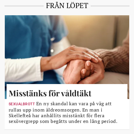
FRÅN LÖPET
Misstänks för våldtäkt
En ny skandal kan vara på väg att
SEXUALBROTT
rullas upp inom äldreomsorgen. En man i
Skellefteå har anhållits misstänkt för flera
sexövergrepp som begåtts under en lång period.