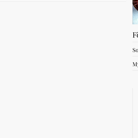
F
So
My