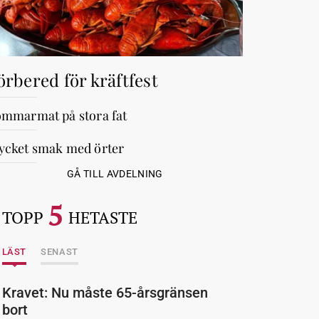
örbered för kräftfest
mmarmat på stora fat
cket smak med örter
GÅ TILL AVDELNING
5
TOPP
HETASTE
LÄST
SENAST
Kravet: Nu måste 65-årsgränsen
bort