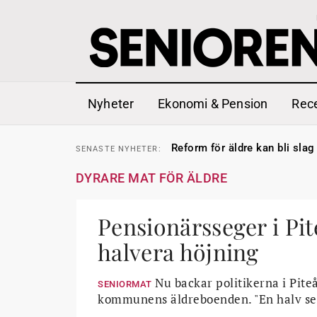
Nyheter
Ekonomi & Pension
Rec
Sven Hagströmer sommarpra
SENASTE
NYHETER:
Reform för äldre kan bli slag 
SENASTE
NYHETER:
Kravet: Nu måste 65-årsgrän
SENASTE
NYHETER:
Dom öppnar för rätt till gara
SENASTE
NYHETER:
DYRARE MAT FÖR ÄLDRE
Snart kan telefonförsäljning 
SENASTE
NYHETER:
Hyror rusar ifrån äldres bost
SENASTE
NYHETER:
Liten höjning av garantipens
SENASTE
NYHETER:
Sven Hagströmer sommarpra
Pensionärsseger i Pite
SENASTE
NYHETER:
Reform för äldre kan bli slag 
SENASTE
NYHETER:
halvera höjning
Nu backar politikerna i Piteå
SENIORMAT
kommunens äldreboenden. "En halv sege