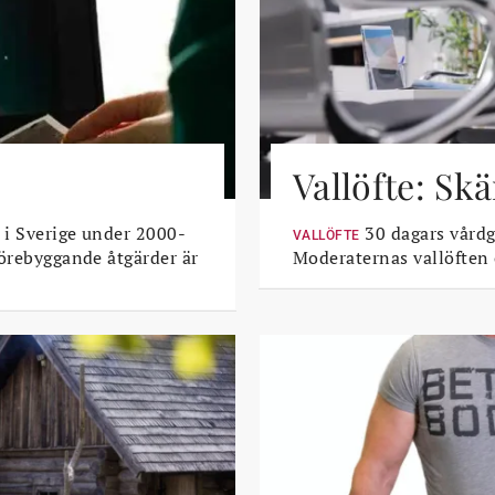
Vallöfte: Sk
 i Sverige under 2000-
30 dagars vårdga
VALLÖFTE
Förebyggande åtgärder är
Moderaternas vallöften