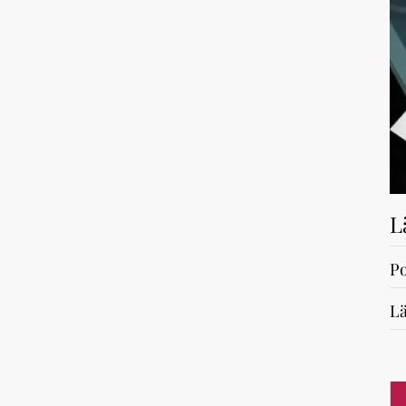
L
Po
Lä