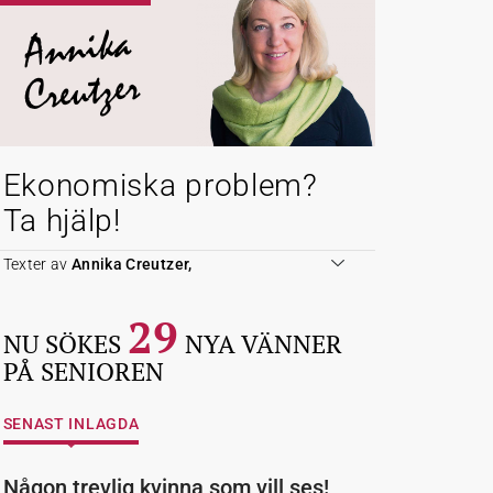
Annika
Creutzer
Ekonomiska problem?
Ta hjälp!
Texter av
Annika Creutzer,
29
NU SÖKES
NYA VÄNNER
PÅ SENIOREN
SENAST INLAGDA
Någon trevlig kvinna som vill ses!