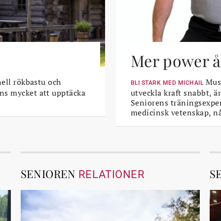
Mer power åt
nell rökbastu och
Musk
BLI STARK MED MICHAIL
ns mycket att upptäcka
utveckla kraft snabbt, är
Seniorens träningsexper
medicinsk vetenskap, n
SENIOREN
S
RELATIONER