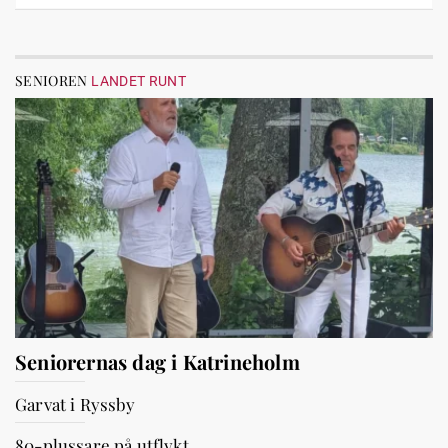
SENIOREN
LANDET RUNT
Seniorernas dag i Katrineholm
Garvat i Ryssby
80-plussare på utflykt