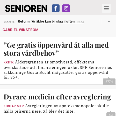
Sven Hagströmer sommarpratar
SENASTE
26 JUL
Reform för äldre kan bli slag i luften
SENASTE
31 JUL
Kravet: Nu måste 65-årsgränsen bort
SENASTE
30 JUL
GABRIEL WIKSTRÖM
Dom öppnar för rätt till garantipension
SENASTE
30 JUL
Snart kan telefonförsäljning förbjudas i Sverige
SENASTE
29 JUL
Hyror rusar ifrån äldres bostadstillägg
SENASTE
28 JUL
”Ge gratis öppenvård åt alla med
Liten höjning av garantipensionen
SENASTE
27 JUL
Sven Hagströmer sommarpratar
SENASTE
26 JUL
stora vårdbehov”
Reform för äldre kan bli slag i luften
SENASTE
31 JUL
Åldersgränsen är omotiverad, effekterna
KRITIK
överskattade och finansieringen oklar. SPF Seniorernas
sakkunnige Gösta Bucht ifrågasätter gratis öppenvård
för 85+.
2774
Dyrare medicin efter avreglering
Avregleringen av apoteksmonopolet skulle
KOSTAR MER
hålla priserna nere. Så blev det inte.
34