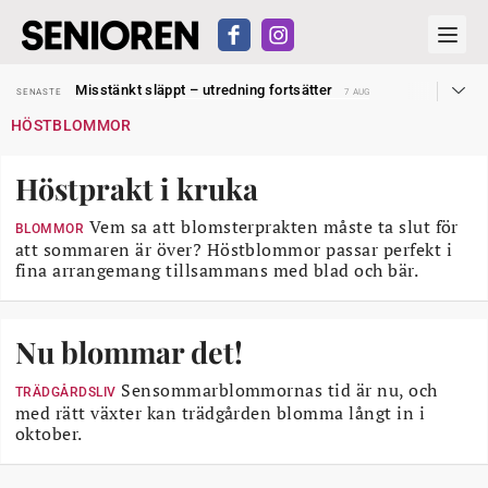
Liten höjning av garantipensionen
SENASTE
27 JUL
Misstänkt släppt – utredning fortsätter
SENASTE
7 AUG
Reform för äldre kan bli slag i luften
SENASTE
31 JUL
HÖSTBLOMMOR
Kravet: Nu måste 65-årsgränsen bort
SENASTE
30 JUL
Dom öppnar för rätt till garantipension
SENASTE
30 JUL
Snart kan telefonförsäljning förbjudas i Sverige
SENASTE
29 JUL
Höstprakt i kruka
Hyror rusar ifrån äldres bostadstillägg
SENASTE
28 JUL
Liten höjning av garantipensionen
SENASTE
27 JUL
Misstänkt släppt – utredning fortsätter
Vem sa att blomsterprakten måste ta slut för
SENASTE
7 AUG
BLOMMOR
att sommaren är över? Höstblommor passar perfekt i
fina arrangemang tillsammans med blad och bär.
Nu blommar det!
Sensommarblommornas tid är nu, och
TRÄDGÅRDSLIV
med rätt växter kan trädgården blomma långt in i
oktober.