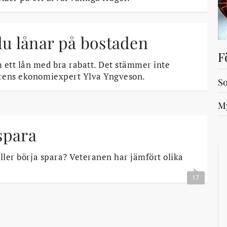
du lånar på bostaden
F
 ett lån med bra rabatt. Det stämmer inte
iorens ekonomiexpert Ylva Yngveson.
So
My
spara
eller börja spara? Veteranen har jämfört olika
17