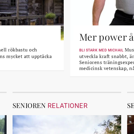
Mer power åt
nell rökbastu och
Musk
BLI STARK MED MICHAIL
ns mycket att upptäcka
utveckla kraft snabbt, är
Seniorens träningsexper
medicinsk vetenskap, n
SENIOREN
S
RELATIONER