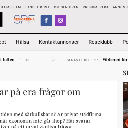
BLI MEDLEM
LANDET RUNT
OM SENIOREN
PRENUMERERA
ANNONSE
ept
Hälsa
Kontaktannonser
Reseklubb
P
tar
Ranchdipp me
26 JUL
SENASTE RECEPT:
i luften
Förbered för
31 JUL
SENASTE RECEPT:
sen bort
Gott med röt
30 JUL
SENASTE RECEPT:
ntipension
Sommarmat p
30 JUL
SENASTE RECEPT:
S
förbjudas i Sverige
Timjankokta
29 JUL
SENASTE RECEPT:
adstillägg
Mycket smak
28 JUL
SENASTE RECEPT:
ionen
Mums med m
27 JUL
SENASTE RECEPT:
tar
Ranchdipp me
ar på era frågor om
26 JUL
SENASTE RECEPT:
i luften
Förbered för
31 JUL
SENASTE RECEPT:
mtiden med särkullsbarn? Är privat städfirma
 när ekonomin inte går ihop? Här svarar
er på ett urval vanliga frågor.