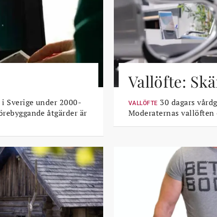
Vallöfte: Sk
 i Sverige under 2000-
30 dagars vårdga
VALLÖFTE
Förebyggande åtgärder är
Moderaternas vallöften