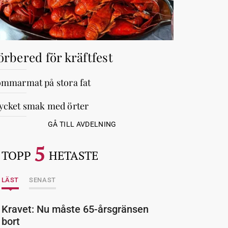
örbered för kräftfest
mmarmat på stora fat
cket smak med örter
GÅ TILL AVDELNING
5
TOPP
HETASTE
LÄST
SENAST
Kravet: Nu måste 65-årsgränsen
bort