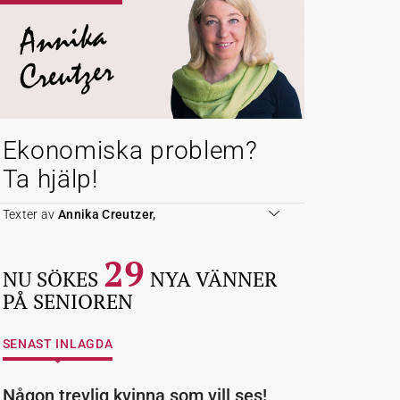
Annika
Creutzer
Ekonomiska problem?
Ta hjälp!
Texter av
Annika Creutzer,
29
NU SÖKES
NYA VÄNNER
PÅ SENIOREN
SENAST INLAGDA
Någon trevlig kvinna som vill ses!