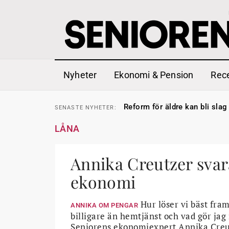
Nyheter
Ekonomi & Pension
Rec
Sven Hagströmer sommarpra
SENASTE
NYHETER:
Reform för äldre kan bli slag 
SENASTE
NYHETER:
Kravet: Nu måste 65-årsgrän
SENASTE
NYHETER:
Dom öppnar för rätt till gara
SENASTE
NYHETER:
LÅNA
Snart kan telefonförsäljning 
SENASTE
NYHETER:
Hyror rusar ifrån äldres bost
SENASTE
NYHETER:
Liten höjning av garantipens
SENASTE
NYHETER:
Sven Hagströmer sommarpra
Annika Creutzer svar
SENASTE
NYHETER:
Reform för äldre kan bli slag 
SENASTE
NYHETER:
ekonomi
Hur löser vi bäst fra
ANNIKA OM PENGAR
billigare än hemtjänst och vad gör jag
Seniorens ekonomiexpert Annika Creutz