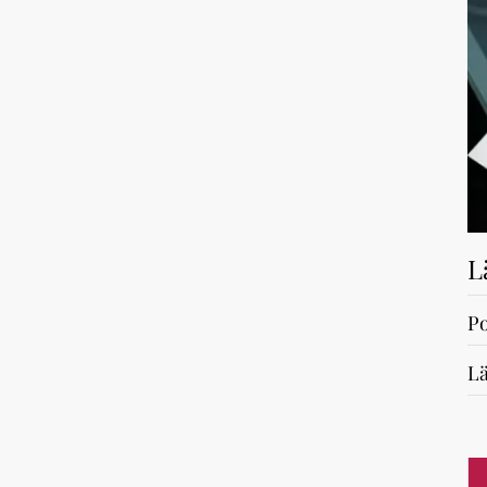
L
Po
Lä