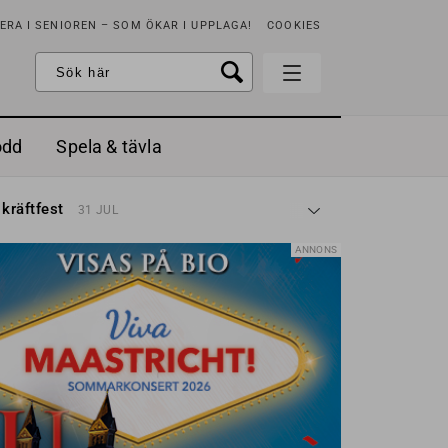
RA I SENIOREN – SOM ÖKAR I UPPLAGA!
COOKIES
odd
Spela & tävla
d gräddfil, dill och persilja
2 MAJ
 kräftfest
31 JUL
t & sött
14 JUL
å stora fat
3 JUL
ANNONS
 jordgubbar med vaniljglass
18 JUN
 med örter
13 JUN
unsbitar
3 MAJ
d gräddfil, dill och persilja
2 MAJ
 kräftfest
31 JUL