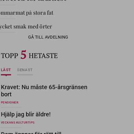
mmarmat på stora fat
cket smak med örter
GÅ TILL AVDELNING
5
TOPP
HETASTE
LÄST
SENAST
Kravet: Nu måste 65-årsgränsen
bort
PENSIONER
Hjälp jag blir äldre!
VECKANS KULTURTIPS