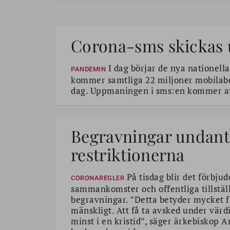
Corona-sms skickas ut 
I dag börjar de nya nationella
PANDEMIN
kommer samtliga 22 miljoner mobilabo
dag. Uppmaningen i sms:en kommer att 
Begravningar undant
restriktionerna
På tisdag blir det förbju
CORONAREGLER
sammankomster och offentliga tillstäl
begravningar. ”Detta betyder mycket 
mänskligt. Att få ta avsked under värd
minst i en kristid”, säger ärkebiskop A