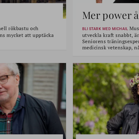
Mer power åt
nell rökbastu och
Musk
BLI STARK MED MICHAIL
ns mycket att upptäcka
utveckla kraft snabbt, är
Seniorens träningsexper
medicinsk vetenskap, n