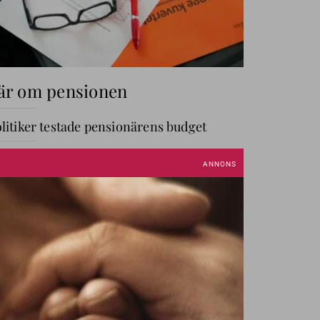
är om pensionen
litiker testade pensionärens budget
r mer – stor pensionsskola
GÅ TILL AVDELNING
ANNIKA OM PENGAR
Annika
Creutzer