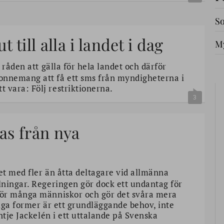
So
till alla i landet i dag
My
 råden att gälla för hela landet och därför
nnemang att få ett sms från myndigheterna i
vara: Följ restriktionerna.
3
as från nya
det med fler än åtta deltagare vid allmänna
lningar. Regeringen gör dock ett undantag för
för många människor och gör det svåra mera
iga former är ett grundläggande behov, inte
ntje Jackelén i ett uttalande på Svenska