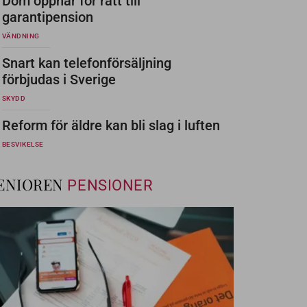
Dom öppnar för rätt till
garantipension
VÄNDNING
Snart kan telefonförsäljning
förbjudas i Sverige
SKYDD
Reform för äldre kan bli slag i luften
BESVIKELSE
ENIOREN
PENSIONER