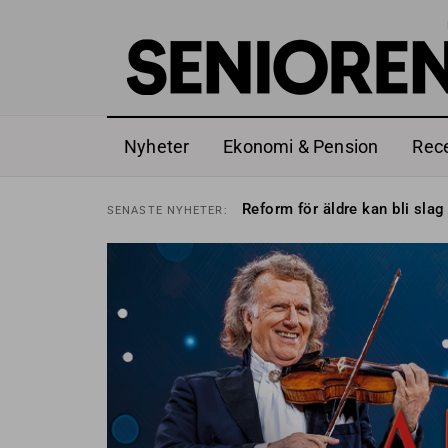
Nyheter
Ekonomi & Pension
Rec
Sven Hagströmer sommarpra
SENASTE
NYHETER:
Reform för äldre kan bli slag 
SENASTE
NYHETER:
Kravet: Nu måste 65-årsgrän
SENASTE
NYHETER:
Dom öppnar för rätt till gara
SENASTE
NYHETER:
Snart kan telefonförsäljning 
SENASTE
NYHETER:
Hyror rusar ifrån äldres bost
SENASTE
NYHETER:
Liten höjning av garantipens
SENASTE
NYHETER:
Sven Hagströmer sommarpra
SENASTE
NYHETER:
Reform för äldre kan bli slag 
SENASTE
NYHETER: