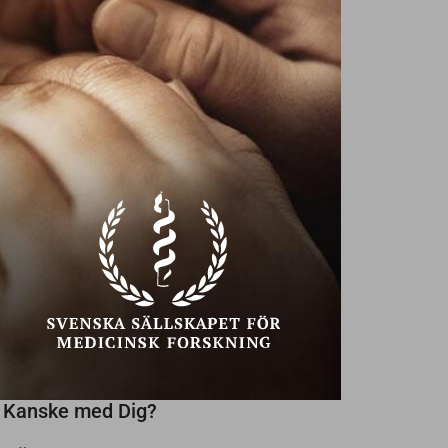
Ekonomiska problem?
Ta hjälp!
Texter av
Annika Creutzer,
32
NU SÖKES
NYA VÄNNER
PÅ SENIOREN
SENAST INLAGDA
Någon trevlig kvinna som vill ses!
Söker kvinna med stil
Kanske med Dig?