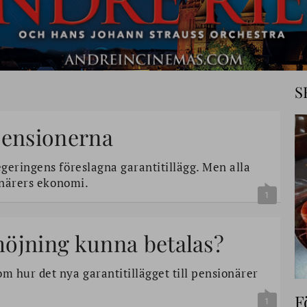
S
pensionerna
geringens föreslagna garantitillägg. Men alla
ionärers ekonomi.
1
höjning kunna betalas?
 hur det nya garantitillägget till pensionärer
F
1