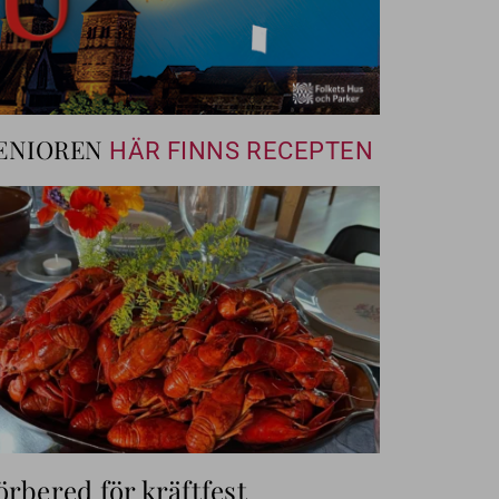
ENIOREN
HÄR FINNS RECEPTEN
örbered för kräftfest