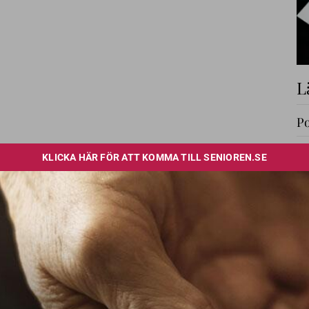
L
Po
Lä