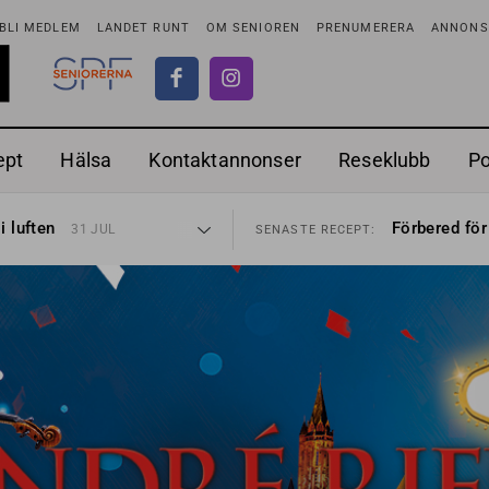
BLI MEDLEM
LANDET RUNT
OM SENIOREN
PRENUMERERA
ANNONSE
ept
Hälsa
Kontaktannonser
Reseklubb
P
tar
Ranchdipp me
26 JUL
SENASTE RECEPT:
i luften
Förbered för
31 JUL
SENASTE RECEPT:
sen bort
Gott med röt
30 JUL
SENASTE RECEPT:
ntipension
Sommarmat p
30 JUL
SENASTE RECEPT:
förbjudas i Sverige
Timjankokta
29 JUL
SENASTE RECEPT:
adstillägg
Mycket smak
28 JUL
SENASTE RECEPT:
ionen
Mums med m
27 JUL
SENASTE RECEPT:
tar
Ranchdipp me
26 JUL
SENASTE RECEPT:
i luften
Förbered för
31 JUL
SENASTE RECEPT: